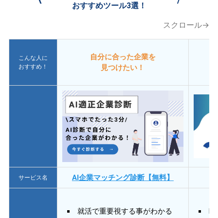
おすすめツール3選！
スクロール→
自分に合った企業を
こんな人に
おすすめ！
見つけたい！
AI企業マッチング診断【無料】
サービス名
就活で重要視する事がわかる
E