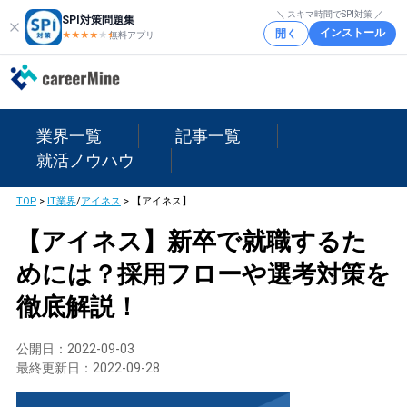
＼ スキマ時間でSPI対策 ／
SPI対策問題集
インストール
開く
★★★★
★
★
無料アプリ
業界一覧
記事一覧
就活ノウハウ
TOP
>
IT業界
/
アイネス
>
【アイネス】新卒で就職するためには？採用フローや選考対策を徹底解説！
【アイネス】新卒で就職するた
めには？採用フローや選考対策を
徹底解説！
公開日：
2022-09-03
最終更新日：
2022-09-28