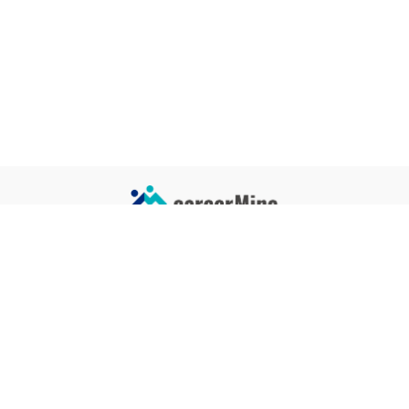
サイトコンテンツ
サイト情報
業界一覧
運営会社
企業一覧
プライバシーポリシー
タグ一覧
記事制作ポリシー
監修者メッセージ
編集部紹介
よくある質問