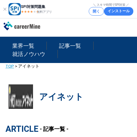
＼ スキマ時間でSPI対策 ／
SPI対策問題集
インストール
開く
★★★★
★
★
無料アプリ
業界一覧
記事一覧
就活ノウハウ
TOP
>
アイネット
アイネット
ARTICLE
- 記事一覧 -