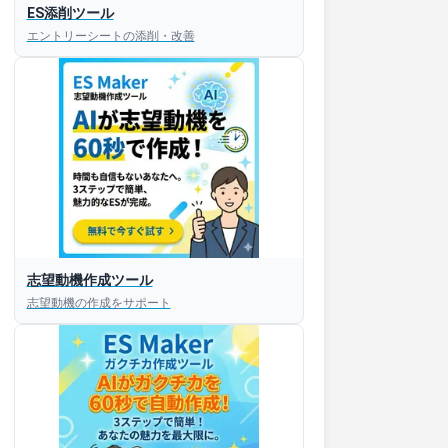
ES添削ツール
エントリーシートの添削・改善
志望動機作成ツール
志望動機の作成をサポート
すぐESを
してほしい！