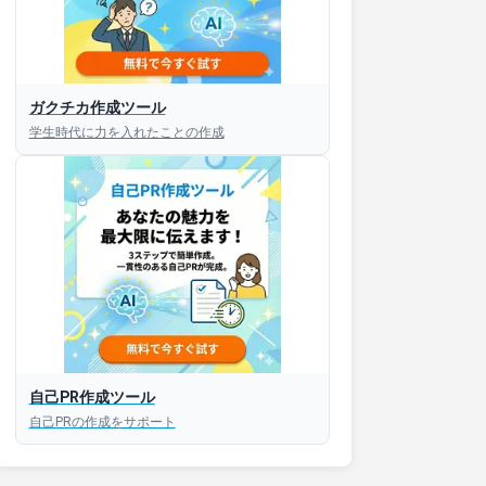
ガクチカ作成ツール
学生時代に力を入れたことの作成
接対策アプリ【無料】
以内にあなたのESを添削
以内にあなただけのESを
対話して面接練習ができ
自己PR作成ツール
自己PRの作成をサポート
S版はこちら