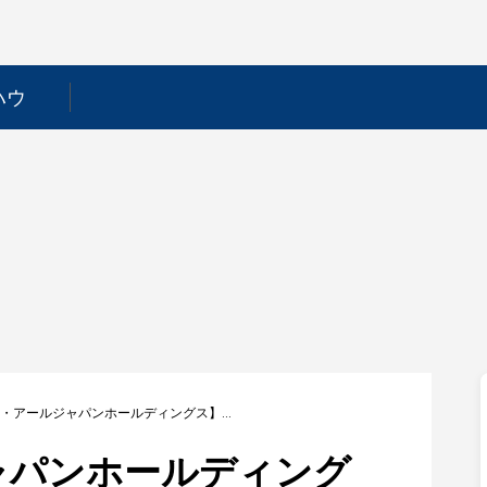
ハウ
【アイ・アールジャパンホールディングス】平均年収1017万円｜年収推移・業界・年代・役職別など徹底解説！
ャパンホールディング