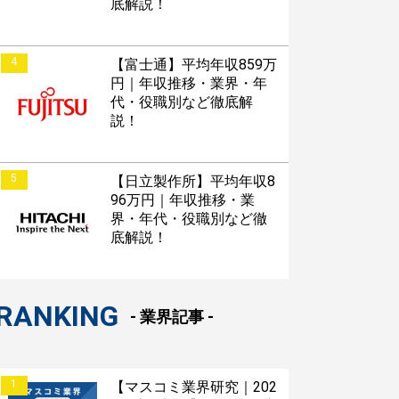
底解説！
4
【富士通】平均年収859万
円｜年収推移・業界・年
代・役職別など徹底解
説！
5
【日立製作所】平均年収8
96万円｜年収推移・業
界・年代・役職別など徹
底解説！
RANKING
- 業界記事 -
1
【マスコミ業界研究｜202