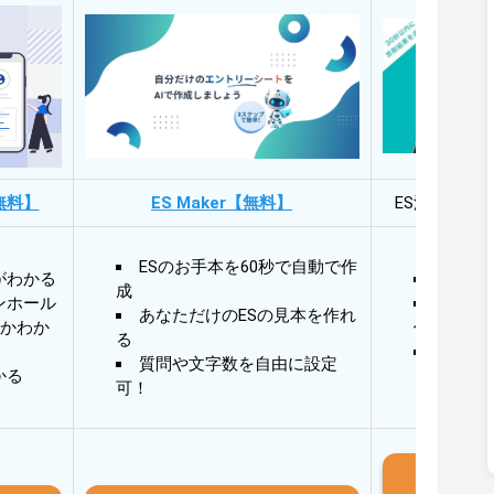
無料】
ES Maker【無料】
ES添削・面
ESのお手本を60秒で自動で作
がわかる
30秒
成
ンホール
30秒
あなただけのESの見本を作れ
かわか
作成
る
AIと
質問や文字数を自由に設定
かる
る
可！
iO