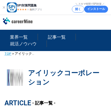
＼ スキマ時間でSPI対策 ／
SPI対策問題集
インストール
開く
★★★★
★
★
無料アプリ
業界一覧
記事一覧
就活ノウハウ
TOP
>
アイリックコーポレーション
アイリックコーポレー
ション
ARTICLE
- 記事一覧 -