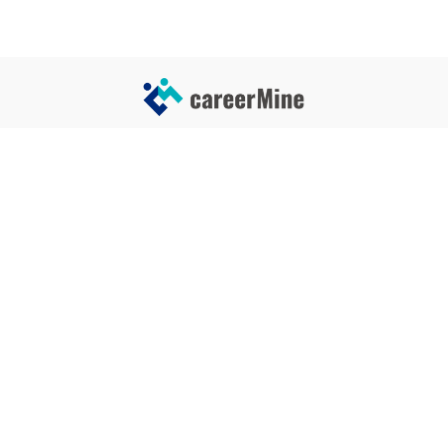
サイトコンテンツ
サイト情報
業界一覧
運営会社
企業一覧
プライバシーポリシー
タグ一覧
記事制作ポリシー
監修者メッセージ
編集部紹介
よくある質問
お問い合せ
関連サービス
おすすめ記事
就活タイムズ
【自己PRと長所の違い】効果的
な書き方と注意点を解説！｜例
年収チェッカー
文あり