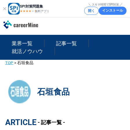
＼ スキマ時間でSPI対策 ／
SPI対策問題集
インストール
開く
★★★★
★
★
無料アプリ
業界一覧
記事一覧
就活ノウハウ
TOP
>
石垣食品
石垣食品
ARTICLE
- 記事一覧 -