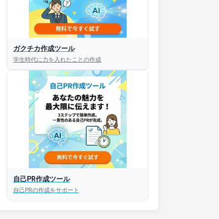
ガクチカ作成ツール
接対策アプリ【無料】
学生時代に力を入れたことの作成
以内にあなたのESを添削
以内にあなただけのESを
対話して面接練習ができ
S版はこちら
自己PR作成ツール
自己PRの作成をサポート
roid版はこちら