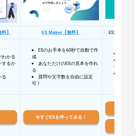
無料】
ES Maker【無料】
ES添削・面
ESのお手本を60秒で自動で作
30秒
がわかる
成
30秒
チするか
あなただけのESの見本を作れ
作成
る
AIと
かる
質問や文字数を自由に設定
る
可！
iO
今すぐESを作ってみる！
And