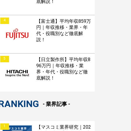
底解説！
4
【富士通】平均年収859万
円｜年収推移・業界・年
代・役職別など徹底解
説！
5
【日立製作所】平均年収8
96万円｜年収推移・業
界・年代・役職別など徹
底解説！
RANKING
- 業界記事 -
1
【マスコミ業界研究｜202