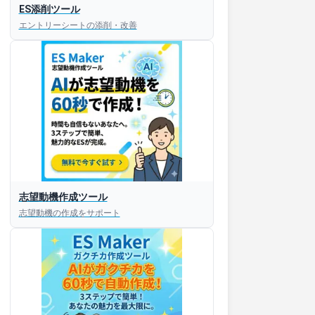
ES添削ツール
エントリーシートの添削・改善
志望動機作成ツール
志望動機の作成をサポート
すぐESを
してほしい！