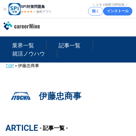
＼ スキマ時間でSPI対策 ／
SPI対策問題集
インストール
開く
★★★★
★
★
無料アプリ
業界一覧
記事一覧
就活ノウハウ
TOP
>
伊藤忠商事
伊藤忠商事
ARTICLE
- 記事一覧 -