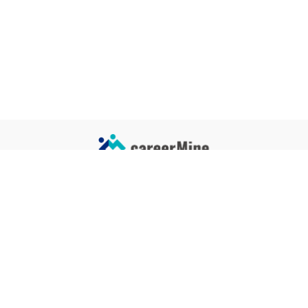
サイトコンテンツ
サイト情報
業界一覧
運営会社
企業一覧
プライバシーポリシー
タグ一覧
記事制作ポリシー
監修者メッセージ
編集部紹介
よくある質問