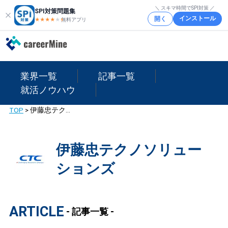
＼ スキマ時間でSPI対策 ／
SPI対策問題集
インストール
開く
★★★★
★
★
無料アプリ
業界一覧
記事一覧
就活ノウハウ
TOP
>
伊藤忠テクノソリューションズ
伊藤忠テクノソリュー
ションズ
ARTICLE
- 記事一覧 -