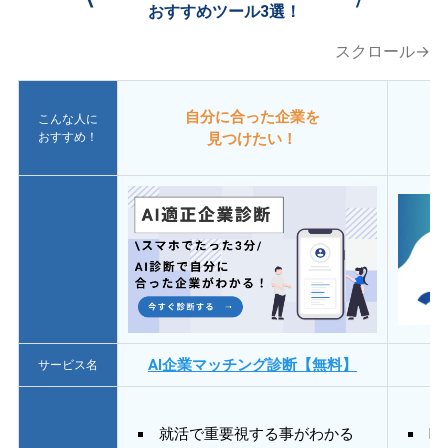
おすすめツール3選！
スクロール→
自分に合った企業を
こんな人に
おすすめ！
見つけたい！
AI企業マッチング診断【無料】
サービス名
就活で重要視する事がわかる
E