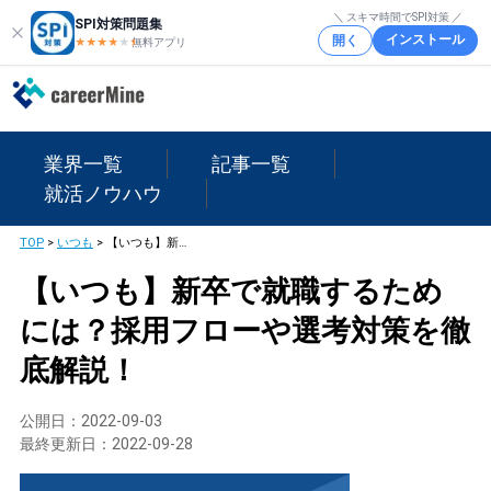
＼ スキマ時間でSPI対策 ／
SPI対策問題集
インストール
開く
★★★★
★
★
無料アプリ
業界一覧
記事一覧
就活ノウハウ
TOP
>
いつも
>
【いつも】新卒で就職するためには？採用フローや選考対策を徹底解説！
【いつも】新卒で就職するため
には？採用フローや選考対策を徹
底解説！
公開日：
2022-09-03
最終更新日：
2022-09-28