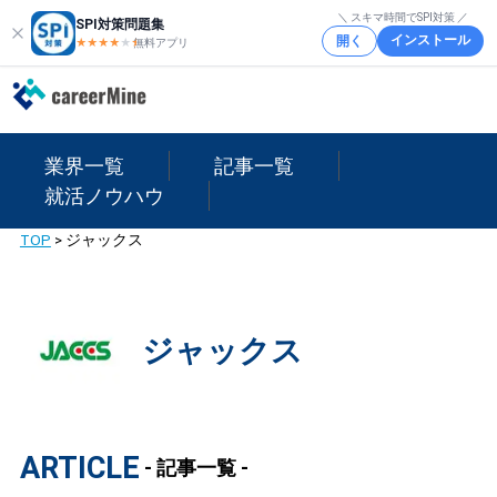
＼ スキマ時間でSPI対策 ／
SPI対策問題集
インストール
開く
★★★★
★
★
無料アプリ
業界一覧
記事一覧
就活ノウハウ
TOP
>
ジャックス
ジャックス
ARTICLE
- 記事一覧 -