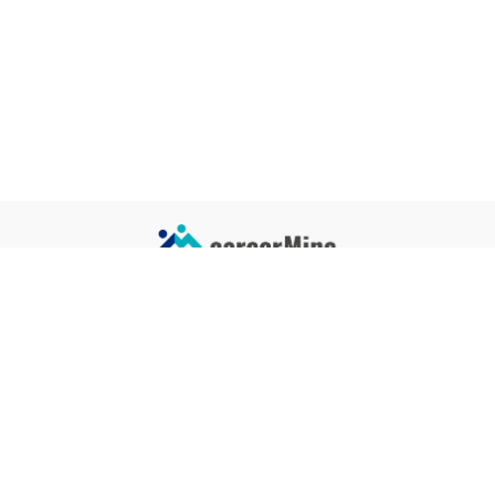
サイトコンテンツ
サイト情報
業界一覧
運営会社
企業一覧
プライバシーポリシー
タグ一覧
記事制作ポリシー
監修者メッセージ
編集部紹介
よくある質問