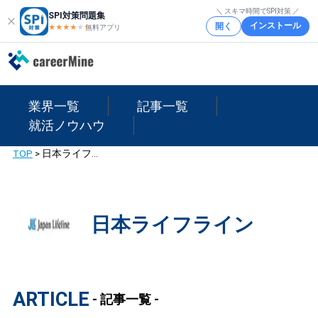
＼ スキマ時間でSPI対策 ／
SPI対策問題集
インストール
開く
★★★★
★
★
無料アプリ
業界一覧
記事一覧
就活ノウハウ
TOP
>
日本ライフライン
日本ライフライン
ARTICLE
- 記事一覧 -