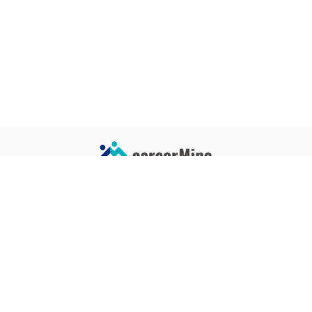
サイトコンテンツ
サイト情報
業界一覧
運営会社
企業一覧
プライバシーポリシー
タグ一覧
記事制作ポリシー
監修者メッセージ
編集部紹介
よくある質問