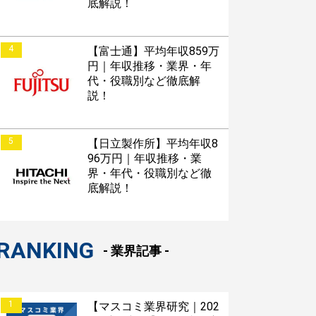
底解説！
4
【富士通】平均年収859万
円｜年収推移・業界・年
代・役職別など徹底解
説！
5
【日立製作所】平均年収8
96万円｜年収推移・業
界・年代・役職別など徹
底解説！
RANKING
- 業界記事 -
1
【マスコミ業界研究｜202