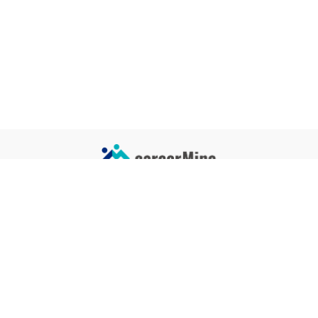
サイトコンテンツ
サイト情報
業界一覧
運営会社
企業一覧
プライバシーポリシー
タグ一覧
記事制作ポリシー
監修者メッセージ
編集部紹介
よくある質問