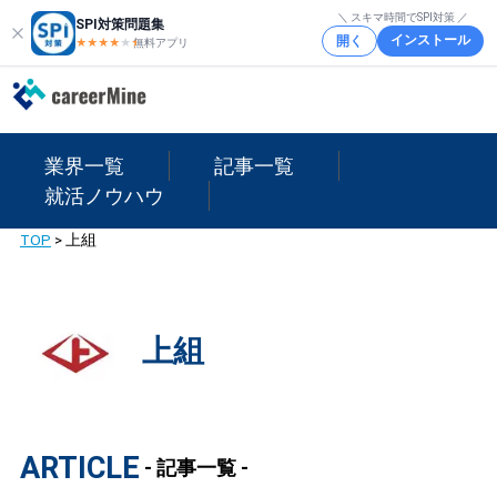
＼ スキマ時間でSPI対策 ／
SPI対策問題集
インストール
開く
★★★★
★
★
無料アプリ
業界一覧
記事一覧
就活ノウハウ
TOP
>
上組
上組
ARTICLE
- 記事一覧 -