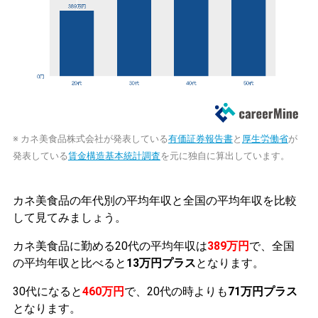
※ カネ美食品株式会社が発表している
有価証券報告書
と
厚生労働省
が
発表している
賃金構造基本統計調査
を元に独自に算出しています。
カネ美食品の年代別の平均年収と全国の平均年収を比較
して見てみましょう。
カネ美食品に勤める20代の平均年収は
389万円
で、全国
の平均年収と比べると
13万円プラス
となります。
30代になると
460万円
で、20代の時よりも
71万円プラス
となります。