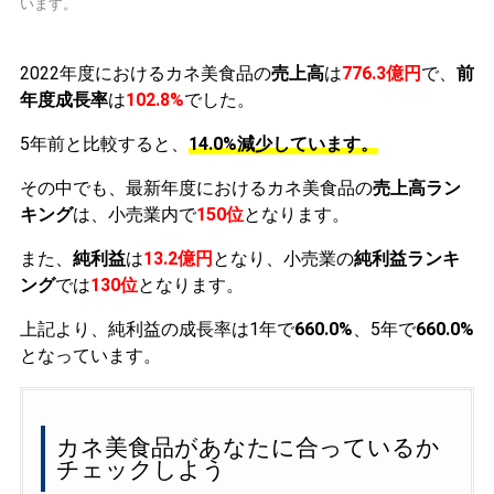
います。
2022年度におけるカネ美食品の
売上高
は
776.3億円
で、
前
年度成長率
は
102.8%
でした。
5年前と比較すると、
14.0%減少しています。
その中でも、最新年度におけるカネ美食品の
売上高ラン
キング
は、小売業内で
150位
となります。
また、
純利益
は
13.2億円
となり、小売業の
純利益ランキ
ング
では
130位
となります。
上記より、純利益の成長率は1年で
660.0%
、5年で
660.0%
となっています。
カネ美食品があなたに合っているか
チェックしよう