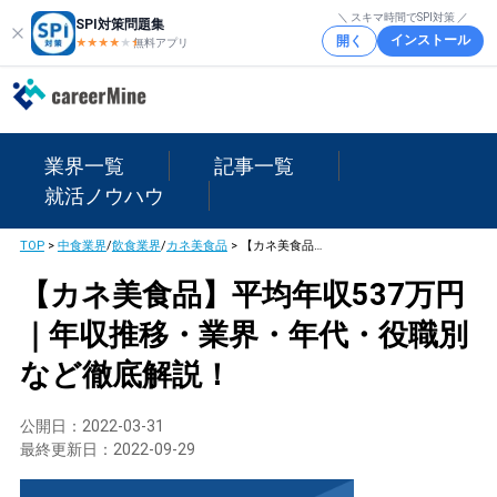
＼ スキマ時間でSPI対策 ／
SPI対策問題集
インストール
開く
★★★★
★
★
無料アプリ
業界一覧
記事一覧
就活ノウハウ
TOP
>
中食業界
/
飲食業界
/
カネ美食品
>
【カネ美食品】平均年収537万円｜年収推移・業界・年代・役職別など徹底解説！
【カネ美食品】平均年収537万円
｜年収推移・業界・年代・役職別
など徹底解説！
公開日：
2022-03-31
最終更新日：
2022-09-29