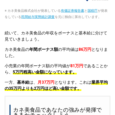
※ カネ美食品株式会社が発表している
有価証券報告書
と
国税庁
が発表
をしている
民間給与実態統計調査
を元に独自に算出しています。
続いて、カネ美食品の年収をボーナスと基本給に分けて
見ていきましょう。
カネ美食品の
年間ボーナス額
の平均値は
86万円
となりま
した。
小売業の年間ボーナス額の平均値が
81万円
であることか
ら、
5万円程高い金額になっています。
一方、
基本給
は、
月37万円
となります。これは
業界平均
の
35万円よりも2万円ほど高い金額です。
カネ美食品であなたの強みが発揮で
きるかチェックしよう