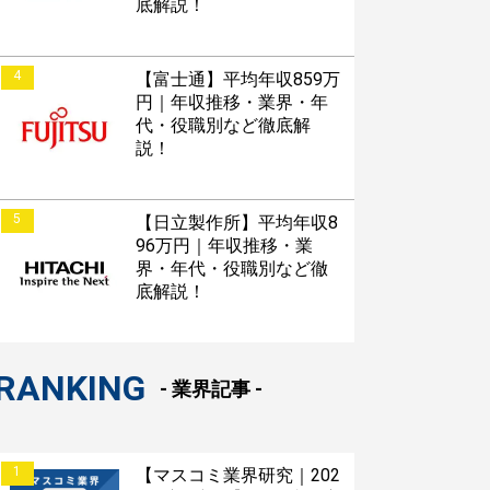
底解説！
4
【富士通】平均年収859万
円｜年収推移・業界・年
代・役職別など徹底解
説！
5
【日立製作所】平均年収8
96万円｜年収推移・業
界・年代・役職別など徹
底解説！
RANKING
- 業界記事 -
1
【マスコミ業界研究｜202