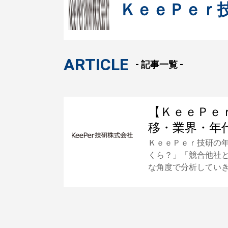
ＫｅｅＰｅｒ
ARTICLE
- 記事一覧 -
【ＫｅｅＰｅ
移・業界・年
ＫｅｅＰｅｒ技研の
くら？」「競合他社
な角度で分析してい