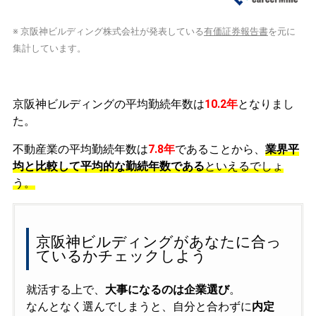
※ 京阪神ビルディング株式会社が発表している
有価証券報告書
を元に
集計しています。
京阪神ビルディングの平均勤続年数は
10.2年
となりまし
た。
不動産業の平均勤続年数は
7.8年
であることから、
業界平
均と比較して平均的な勤続年数である
といえるでしょ
う。
京阪神ビルディングがあなたに合っ
ているかチェックしよう
就活する上で、
大事になるのは企業選び
。
なんとなく選んでしまうと、自分と合わずに
内定