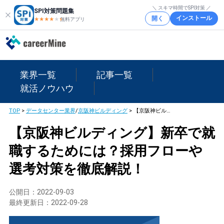
＼ スキマ時間でSPI対策 ／
SPI対策問題集
インストール
開く
★★★★
★
★
無料アプリ
業界一覧
記事一覧
就活ノウハウ
TOP
>
データセンター業界
/
京阪神ビルディング
>
【京阪神ビルディング】新卒で就職するためには？採用フローや選考対策を徹底解説！
【京阪神ビルディング】新卒で就
職するためには？採用フローや
選考対策を徹底解説！
公開日：
2022-09-03
最終更新日：
2022-09-28