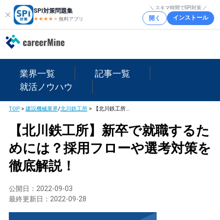
＼ スキマ時間でSPI対策 ／
SPI対策問題集
インストール
開く
★★★★
★
★
無料アプリ
業界一覧
記事一覧
就活ノウハウ
TOP
>
建設機械業界
/
北川鉄工所
>
【北川鉄工所】新卒で就職するためには？採用フローや選考対策を徹底解説！
【北川鉄工所】新卒で就職するた
めには？採用フローや選考対策を
徹底解説！
公開日：
2022-09-03
最終更新日：
2022-09-28