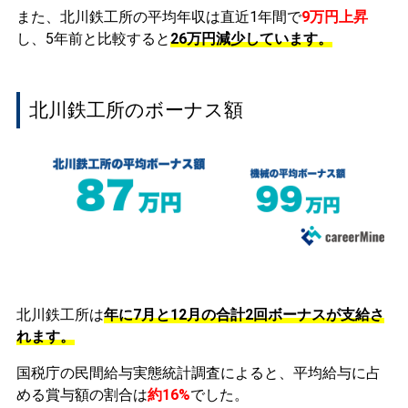
また、北川鉄工所の平均年収は直近1年間で
9万円
上昇
し、5年前と比較すると
26万円
減少
しています。
北川鉄工所のボーナス額
北川鉄工所は
年に7月と12月の合計2回ボーナスが支給さ
れます。
国税庁の民間給与実態統計調査によると、平均給与に占
める賞与額の割合は
約16%
でした。