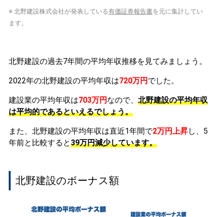
※ 北野建設株式会社が発表している
有価証券報告書
を元に集計してい
ます。
北野建設の過去7年間の平均年収推移を見てみましょう。
2022年の北野建設の平均年収は
720万円
でした。
建設業の平均年収は
703万円
なので、
北野建設の平均年収
は平均的であるといえるでしょう。
また、北野建設の平均年収は直近1年間で
2万円
上昇
し、5
年前と比較すると
39万円
減少
しています。
北野建設のボーナス額