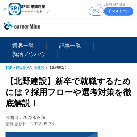
＼ スキマ時間でSPI対策 ／
SPI対策問題集
インストール
開く
★★★★
★
★
無料アプリ
業界一覧
記事一覧
就活ノウハウ
TOP
>
建設業界
/
北野建設
>
【北野建設】新卒で就職するためには？採用フローや選考対策を徹底解説！
【北野建設】新卒で就職するため
には？採用フローや選考対策を徹
底解説！
公開日：
2022-09-28
最終更新日：
2022-09-28