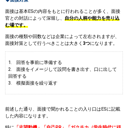
面接は基本ESの内容をもとに行われることが多く、面接
官との対話によって深堀し、
自分の人柄や能力を売り込
む場です。
面接の種類や回数などは企業によって左右されますが、
面接対策として行うべきことは大きく
3つ
になります。
1. 回答を事前に準備する
2.
面接をイメージして設問を書き出す、口に出して
回答する
3. 模擬面接を繰り返す
前述した通り、面接で聞かれることの入り口はESに記載
した内容になります。
特に
「志望動機」「自己PR」「ガクチカ（学生時代に頑