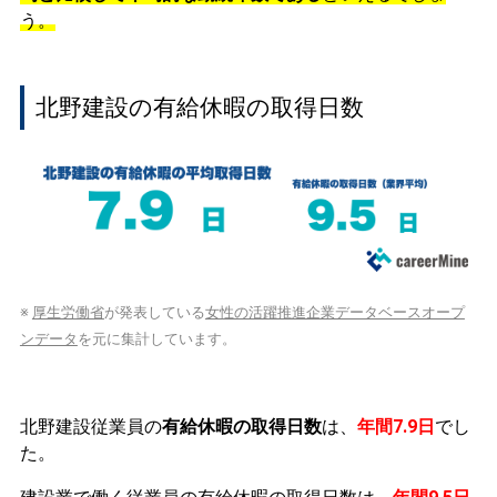
う。
北野建設の有給休暇の取得日数
※
厚生労働省
が発表している
女性の活躍推進企業データベースオープ
ンデータ
を元に集計しています。
北野建設従業員の
有給休暇の取得日数
は、
年間7.9日
でし
た。