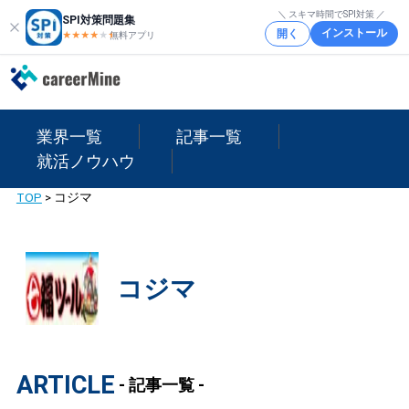
＼ スキマ時間でSPI対策 ／
SPI対策問題集
インストール
開く
★★★★
★
★
無料アプリ
業界一覧
記事一覧
就活ノウハウ
TOP
>
コジマ
コジマ
ARTICLE
- 記事一覧 -