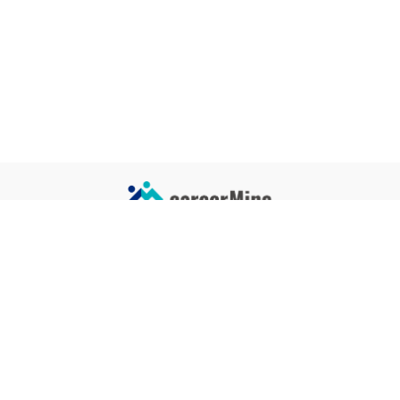
サイトコンテンツ
サイト情報
業界一覧
運営会社
企業一覧
プライバシーポリシー
タグ一覧
記事制作ポリシー
監修者メッセージ
編集部紹介
よくある質問