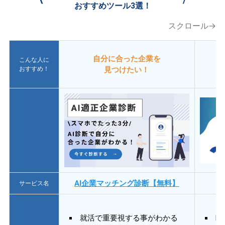
おすすめツール3選！
スクロール→
自分に合った企業を
こんな人に
おすすめ！
見つけたい！
AI企業マッチング診断【無料】
サービス名
就活で重要視する事がわかる
E