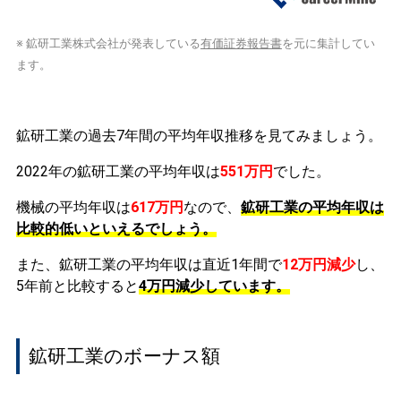
※ 鉱研工業株式会社が発表している
有価証券報告書
を元に集計してい
ます。
鉱研工業の過去7年間の平均年収推移を見てみましょう。
2022年の鉱研工業の平均年収は
551万円
でした。
機械の平均年収は
617万円
なので、
鉱研工業の平均年収は
比較的低いといえるでしょう。
また、鉱研工業の平均年収は直近1年間で
12万円
減少
し、
5年前と比較すると
4万円
減少
しています。
鉱研工業のボーナス額