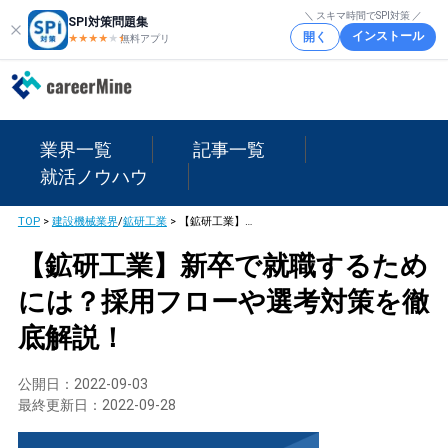
＼ スキマ時間でSPI対策 ／
SPI対策問題集
インストール
開く
★★★★
★
★
無料アプリ
業界一覧
記事一覧
就活ノウハウ
TOP
>
建設機械業界
/
鉱研工業
>
【鉱研工業】新卒で就職するためには？採用フローや選考対策を徹底解説！
【鉱研工業】新卒で就職するため
には？採用フローや選考対策を徹
底解説！
公開日：
2022-09-03
最終更新日：
2022-09-28