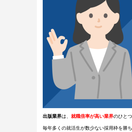
出版業界
は、
就職倍率が高い
業界
のひと
毎年多くの就活生が数少ない採用枠を勝