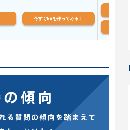
iO
今すぐESを作ってみる！
And