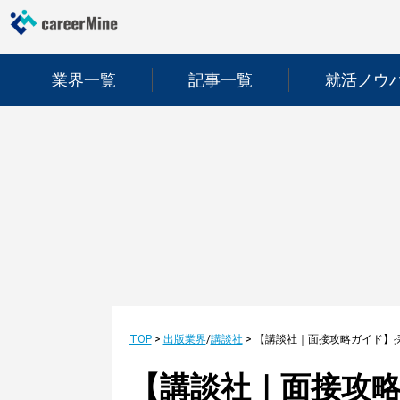
業界一覧
記事一覧
就活ノウ
TOP
>
出版業界
/
講談社
>
【講談社｜面接攻