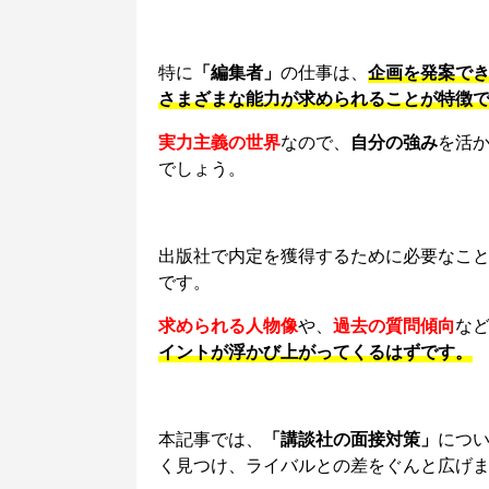
特に
「編集者」
の仕事は、
企画を発案で
さまざまな能力が求められることが特徴
実力主義の世界
なので、
自分の強み
を活
でしょう。
出版社で内定を獲得するために必要なこ
です。
求められる人物像
や、
過去の質問傾向
な
イント
が浮かび上がってくるはずです。
本記事では、
「講談社の面接対策」
につ
く見つけ、ライバルとの差をぐんと広げ