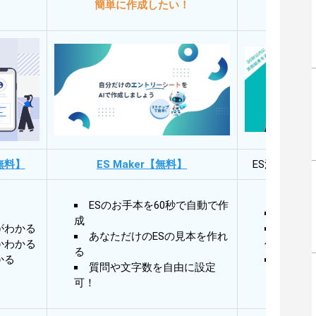
簡単に作成したい！
添削
無料】
ES Maker【無料】
ES添削・面
ESのお手本を60秒で自動で作
30秒
成
がわかる
30秒
あなただけのESの見本を作れ
かわかる
作成
る
かる
AIと
質問や文字数を自由に設定
る
可！