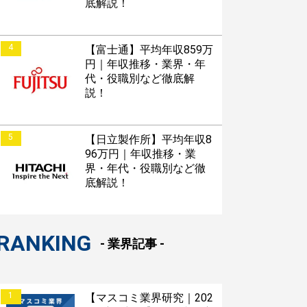
底解説！
4
【富士通】平均年収859万
円｜年収推移・業界・年
代・役職別など徹底解
説！
5
【日立製作所】平均年収8
96万円｜年収推移・業
界・年代・役職別など徹
底解説！
RANKING
- 業界記事 -
すぐESを
1
【マスコミ業界研究｜202