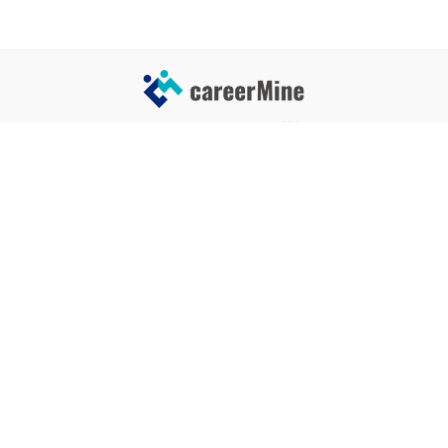
サイトコンテンツ
サイト情報
業界一覧
運営会社
企業一覧
プライバシーポリシー
タグ一覧
記事制作ポリシー
監修者メッセージ
編集部紹介
よくある質問
お問い合せ
関連サービス
おすすめ記事
就活タイムズ
【自己PRと長所の違い】効果的
な書き方と注意点を解説！｜例
年収チェッカー
文あり