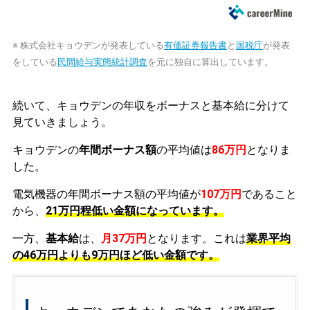
※ 株式会社キョウデンが発表している
有価証券報告書
と
国税庁
が発表
をしている
民間給与実態統計調査
を元に独自に算出しています。
続いて、キョウデンの年収をボーナスと基本給に分けて
見ていきましょう。
キョウデンの
年間ボーナス額
の平均値は
86万円
となりま
した。
電気機器の年間ボーナス額の平均値が
107万円
であること
から、
21万円程低い金額になっています。
一方、
基本給
は、
月37万円
となります。これは
業界平均
の
46万円よりも9万円ほど低い金額です。