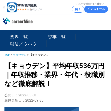
＼ スキマ時間でSPI対策 ／
SPI対策問題集
インストール
開く
★★★★
★
★
無料アプリ
業界一覧
記事一覧
就活ノウハウ
TOP
>
キョウデン
>
【キョウデン】平均年収536万円｜年収推移・業界・年代・役職別など徹底解説！
【キョウデン】平均年収536万円
｜年収推移・業界・年代・役職別
など徹底解説！
公開日：
2022-03-31
最終更新日：
2022-09-30