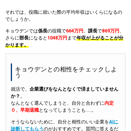
それでは、役職に就いた際の平均年収はいくらになるの
でしょうか。
キョウデンでは
係長
の役職で
664万円
、
課長
で
869万円
、
さらに
部長
になると
1048万円
まで
年収が上がることが分
かります。
キョウデンとの相性をチェックしよ
う
就活で、
企業選びをなんとなくで済ましていません
か？
。
なんとなく選んでしまうと、自分と合わずに
内定
０、早期退職
となってしまうことも……。
そうならないために、自分と相性のいい企業を
AIに
診断してもらう
のがおすすめです。質問に答えるだ