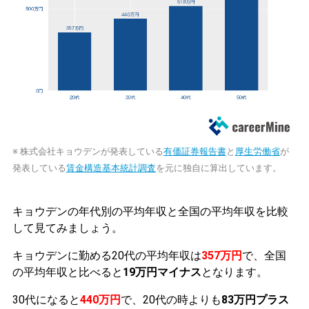
※ 株式会社キョウデンが発表している
有価証券報告書
と
厚生労働省
が
発表している
賃金構造基本統計調査
を元に独自に算出しています。
キョウデンの年代別の平均年収と全国の平均年収を比較
して見てみましょう。
キョウデンに勤める20代の平均年収は
357万円
で、全国
の平均年収と比べると
19万円マイナス
となります。
30代になると
440万円
で、20代の時よりも
83万円プラス