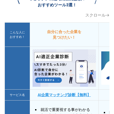
\
/
おすすめツール3選！
スクロール→
自分に合った企業を
こんな人に
おすすめ！
見つけたい！
AI企業マッチング診断【無料】
サービス名
就活で重要視する事がわかる
E