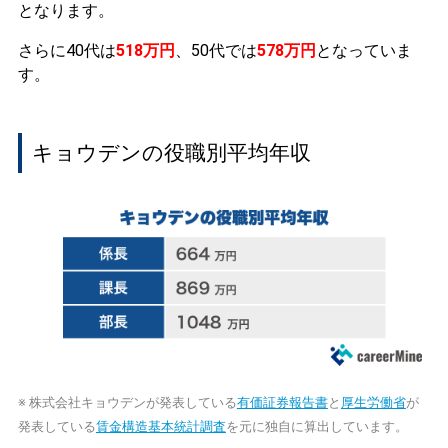
となります。
さらに40代は
518万円
、50代では
578万円
となっていま
す。
キョウデンの役職別平均年収
※ 株式会社キョウデンが発表している
有価証券報告書
と
厚生労働省
が
発表している
賃金構造基本統計調査
を元に独自に算出しています。