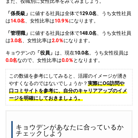
また、役職別に女性比率をみてみましょう。
「係長級」
に値する社員は全体で
129.0名
、うち女性社員
は
14.0名
、女性比率は
10.9％
になります。
「管理職」
に値する社員は全体で
148.0名
、うち女性社員
は
3.0名
、女性比率は
2.0％
になります。
キョウデンの
「役員」
は、現在
10.0名
。うち女性役員は
0.0名
なので、女性比率は
0.0％
となります。
この数値を参考にしてみると、活躍のイメージが湧き
やすくなるのではないでしょうか？
実際にOG訪問や
口コミサイトを参考に、自分のキャリアアップのイメ
ージを明確にしておきましょう。
キョウデンがあなたに合っているか
チェックしよう