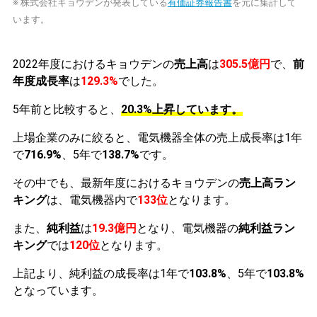
※ 株式会社キョウデンが発表している
有価証券報告書
を元に集計して
います。
2022年度におけるキョウデンの
売上高
は
305.5億円
で、
前
年度成長率
は
129.3%
でした。
5年前と比較すると、
20.3%上昇しています。
上場企業のみに絞ると、電気機器全体の売上成長率は1年
で
716.9%
、5年で
138.7%
です。
その中でも、最新年度におけるキョウデンの
売上高ラン
キング
は、電気機器内で
133位
となります。
また、
純利益
は
19.3億円
となり、電気機器の
純利益ラン
キング
では
120位
となります。
上記より、純利益の成長率は1年で
103.8%
、5年で
103.8%
となっています。