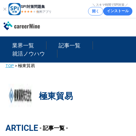
＼ スキマ時間でSPI対策 ／
SPI対策問題集
インストール
開く
★★★★
★
★
無料アプリ
業界一覧
記事一覧
就活ノウハウ
TOP
>
極東貿易
極東貿易
ARTICLE
- 記事一覧 -