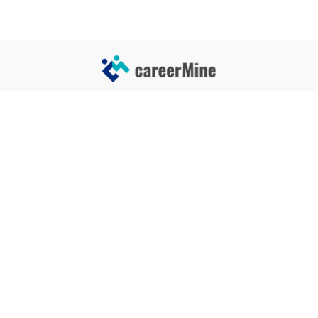
サイトコンテンツ
サイト情報
業界一覧
運営会社
企業一覧
プライバシーポリシー
タグ一覧
記事制作ポリシー
監修者メッセージ
編集部紹介
よくある質問
お問い合せ
関連サービス
おすすめ記事
就活タイムズ
【自己PRと長所の違い】効果的
な書き方と注意点を解説！｜例
年収チェッカー
文あり