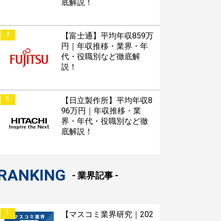
底解説！
4
【富士通】平均年収859万
円｜年収推移・業界・年
代・役職別など徹底解
説！
5
【日立製作所】平均年収8
96万円｜年収推移・業
界・年代・役職別など徹
底解説！
RANKING
- 業界記事 -
1
【マスコミ業界研究｜202