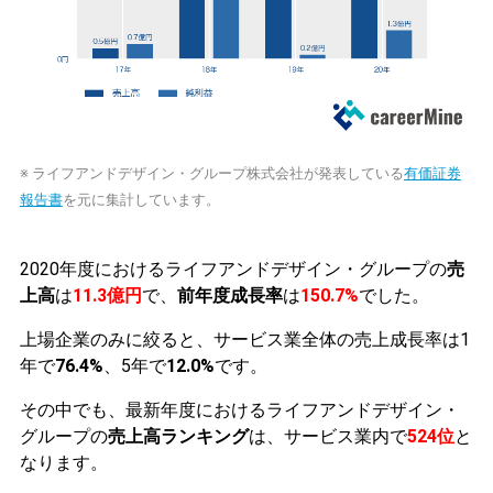
※ ライフアンドデザイン・グループ株式会社が発表している
有価証券
報告書
を元に集計しています。
2020年度におけるライフアンドデザイン・グループの
売
上高
は
11.3億円
で、
前年度成長率
は
150.7%
でした。
上場企業のみに絞ると、サービス業全体の売上成長率は1
年で
76.4%
、5年で
12.0%
です。
その中でも、最新年度におけるライフアンドデザイン・
グループの
売上高ランキング
は、サービス業内で
524位
と
なります。