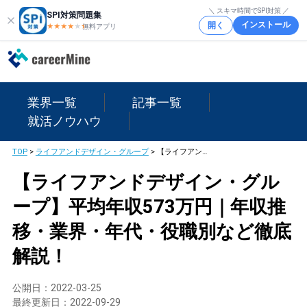
＼ スキマ時間でSPI対策 ／
SPI対策問題集
インストール
開く
★★★★
★
★
無料アプリ
業界一覧
記事一覧
就活ノウハウ
TOP
>
ライフアンドデザイン・グループ
>
【ライフアンドデザイン・グループ】平均年収573万円｜年収推移・業界・年代・役職別など徹底解説！
【ライフアンドデザイン・グル
ープ】平均年収573万円｜年収推
移・業界・年代・役職別など徹底
解説！
公開日：
2022-03-25
最終更新日：
2022-09-29