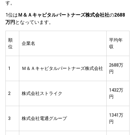
す。
1位は
Ｍ＆Ａキャピタルパートナーズ株式会社社
の
2688
万円
となっています。
順
平均年
企業名
位
収
2688万
1
Ｍ＆Ａキャピタルパートナーズ株式会社
円
1432万
2
株式会社ストライク
円
1341万
3
株式会社電通グループ
円