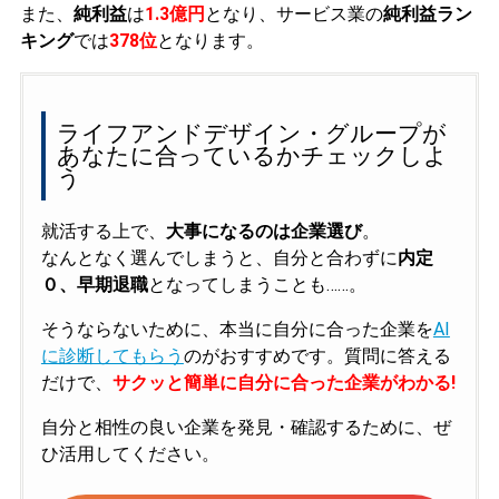
また、
純利益
は
1.3億円
となり、サービス業の
純利益ラン
キング
では
378位
となります。
ライフアンドデザイン・グループが
あなたに合っているかチェックしよ
う
就活する上で、
大事になるのは企業選び
。
なんとなく選んでしまうと、自分と合わずに
内定
０、早期退職
となってしまうことも……。
そうならないために、本当に自分に合った企業を
AI
に診断してもらう
のがおすすめです。質問に答える
だけで、
サクッと簡単に自分に合った企業がわかる!
自分と相性の良い企業を発見・確認するために、ぜ
ひ活用してください。