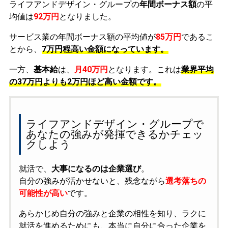
ライフアンドデザイン・グループの
年間ボーナス額
の平
均値は
92万円
となりました。
サービス業の年間ボーナス額の平均値が
85万円
であるこ
とから、
7万円程高い金額になっています。
一方、
基本給
は、
月40万円
となります。これは
業界平均
の
37万円よりも2万円ほど高い金額です。
ライフアンドデザイン・グループで
あなたの強みが発揮できるかチェッ
クしよう
就活で、
大事になるのは企業選び
。
自分の強みが活かせないと、残念ながら
選考落ちの
可能性が高い
です。
あらかじめ自分の強みと企業の相性を知り、ラクに
就活を進めるためにも、本当に自分に合った企業を