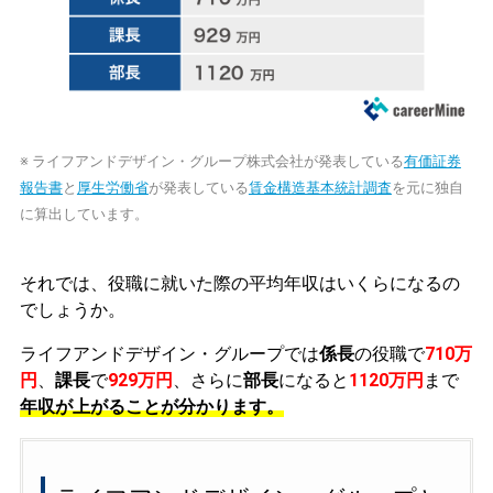
※ ライフアンドデザイン・グループ株式会社が発表している
有価証券
報告書
と
厚生労働省
が発表している
賃金構造基本統計調査
を元に独自
に算出しています。
それでは、役職に就いた際の平均年収はいくらになるの
でしょうか。
ライフアンドデザイン・グループでは
係長
の役職で
710万
円
、
課長
で
929万円
、さらに
部長
になると
1120万円
まで
年収が上がることが分かります。