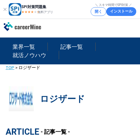
＼ スキマ時間でSPI対策 ／
SPI対策問題集
インストール
開く
★★★★
★
★
無料アプリ
業界一覧
記事一覧
就活ノウハウ
TOP
>
ロジザード
ロジザード
ARTICLE
- 記事一覧 -