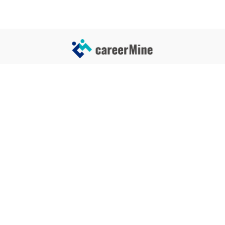
サイトコンテンツ
サイト情報
業界一覧
運営会社
企業一覧
プライバシーポリシー
タグ一覧
記事制作ポリシー
監修者メッセージ
編集部紹介
よくある質問
お問い合せ
関連サービス
おすすめ記事
就活タイムズ
【自己PRと長所の違い】効果的
な書き方と注意点を解説！｜例
年収チェッカー
文あり