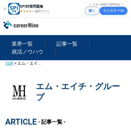
＼ スキマ時間でSPI対策 ／
SPI対策問題集
インストール
開く
★★★★
★
★
無料アプリ
業界一覧
記事一覧
就活ノウハウ
TOP
>
エム・エイチ・グループ
エム・エイチ・グルー
プ
ARTICLE
- 記事一覧 -