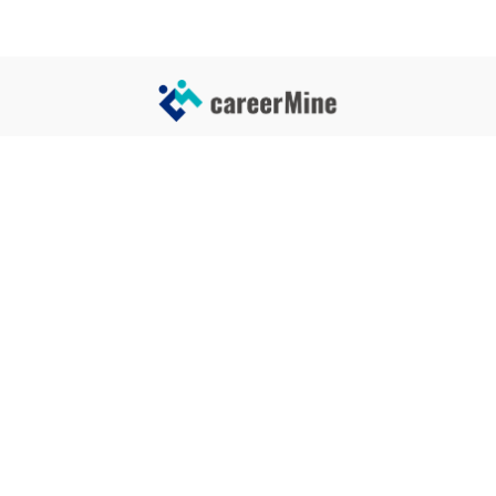
サイトコンテンツ
サイト情報
業界一覧
運営会社
企業一覧
プライバシーポリシー
タグ一覧
記事制作ポリシー
監修者メッセージ
編集部紹介
よくある質問
お問い合せ
関連サービス
おすすめ記事
就活タイムズ
【自己PRと長所の違い】効果的
な書き方と注意点を解説！｜例
年収チェッカー
文あり