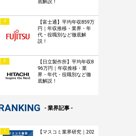
底解説！
4
【富士通】平均年収859万
円｜年収推移・業界・年
代・役職別など徹底解
説！
5
【日立製作所】平均年収8
96万円｜年収推移・業
界・年代・役職別など徹
底解説！
RANKING
- 業界記事 -
1
【マスコミ業界研究｜202