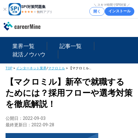
＼ スキマ時間でSPI対策 ／
SPI対策問題集
インストール
開く
★★★★
★
★
無料アプリ
業界一覧
記事一覧
就活ノウハウ
TOP
>
インターネット業界
/
マクロミル
>
【マクロミル】新卒で就職するためには？採用フローや選考対策を徹底解説！
【マクロミル】新卒で就職する
ためには？採用フローや選考対策
を徹底解説！
公開日：
2022-09-03
最終更新日：
2022-09-28