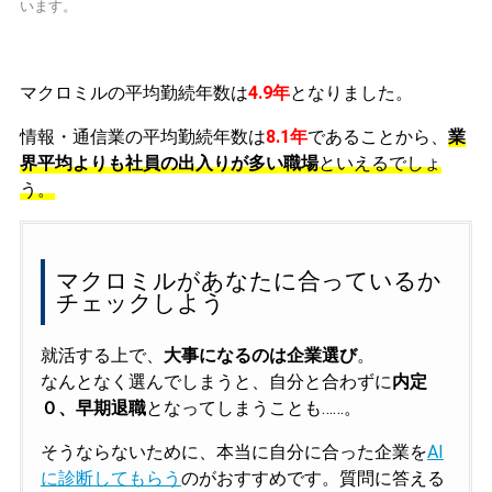
います。
マクロミルの平均勤続年数は
4.9年
となりました。
情報・通信業の平均勤続年数は
8.1年
であることから、
業
界平均よりも社員の出入りが多い職場
といえるでしょ
う。
マクロミルがあなたに合っているか
チェックしよう
就活する上で、
大事になるのは企業選び
。
なんとなく選んでしまうと、自分と合わずに
内定
０、早期退職
となってしまうことも……。
そうならないために、本当に自分に合った企業を
AI
に診断してもらう
のがおすすめです。質問に答える