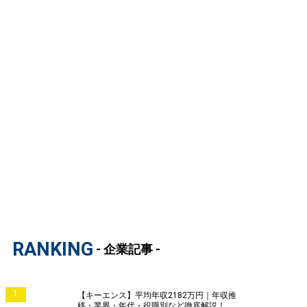
RANKING
- 企業記事 -
1
【キーエンス】平均年収2182万円｜年収推
移・業界・年代・役職別など徹底解説！