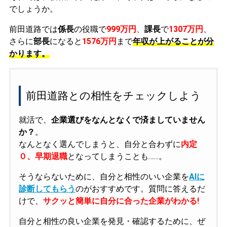
でしょうか。
前田道路では
係長
の役職で
999万円
、
課長
で
1307万円
、
さらに
部長
になると
1576万円
まで
年収が上がることが分
かります。
前田道路との相性をチェックしよう
就活で、
企業選びをなんとなくで済ましていません
か？
。
なんとなく選んでしまうと、自分と合わずに
内定
０、早期退職
となってしまうことも……。
そうならないために、自分と相性のいい企業を
AIに
診断してもらう
のがおすすめです。質問に答えるだ
けで、
サクッと簡単に自分に合った企業がわかる!
自分と相性の良い企業を発見・確認するために、ぜ