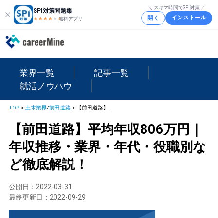
＼ スキマ時間でSPI対策 ／
SPI対策問題集
インストール
開く
★★★★
★
★
無料アプリ
業界一覧
記事一覧
就活ノウハウ
TOP
>
土木業界
/
前田道路
>
【前田道路】平均年収806万円｜年収推移・業界・年代・役職別など徹底解説！
【前田道路】平均年収806万円｜
年収推移・業界・年代・役職別な
ど徹底解説！
公開日：
2022-03-31
最終更新日：
2022-09-29