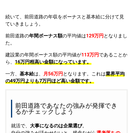
続いて、前田道路の年収をボーナスと基本給に分けて見
ていきましょう。
前田道路の
年間ボーナス額
の平均値は
129万円
となりまし
た。
建設業の年間ボーナス額の平均値が
113万円
であることか
ら、
16万円程高い金額になっています。
一方、
基本給
は、
月56万円
となります。これは
業界平均
の
49万円よりも7万円ほど高い金額です。
前田道路であなたの強みが発揮でき
るかチェックしよう
就活で、
大事になるのは企業選び
。
自分の強みが活かせないと、残念ながら
選考落ちの