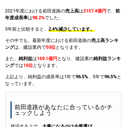
2021年度における前田道路の
売上高
は
2157.4億円
で、
前
年度成長率
は
98.2%
でした。
5年前と比較すると、
2.4%減少しています。
その中でも、最新年度における前田道路の
売上高ランキ
ング
は、建設業内で
50位
となります。
また、
純利益
は
169.1億円
となり、建設業の
純利益ランキ
ング
では
16位
となります。
上記より、純利益の成長率は1年で
96.5%
、5年で
96.5%
と
なっています。
前田道路があなたに合っているかチ
ェックしよう
就活する上で、
大事になるのは企業選び
。