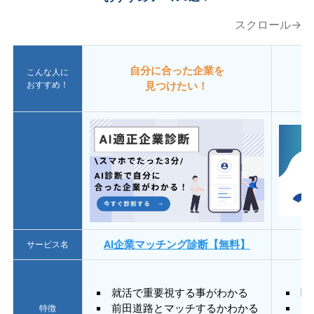
スクロール→
自分に合った企業を
こんな人に
おすすめ！
見つけたい！
AI企業マッチング診断【無料】
サービス名
就活で重要視する事がわかる
E
前田道路とマッチするかわかる
あ
特徴