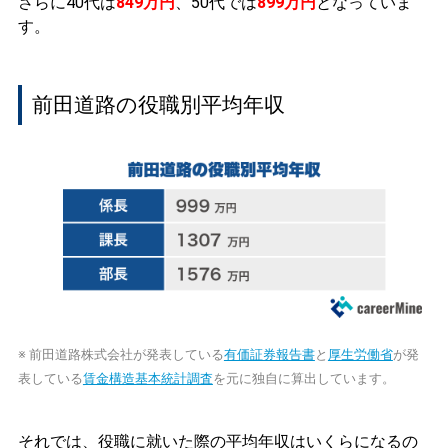
さらに40代は
849万円
、50代では
899万円
となっていま
す。
前田道路の役職別平均年収
※ 前田道路株式会社が発表している
有価証券報告書
と
厚生労働省
が発
表している
賃金構造基本統計調査
を元に独自に算出しています。
それでは、役職に就いた際の平均年収はいくらになるの