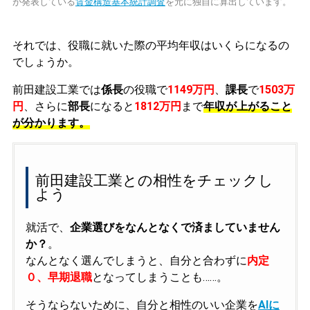
が発表している
賃金構造基本統計調査
を元に独自に算出しています。
それでは、役職に就いた際の平均年収はいくらになるの
でしょうか。
前田建設工業では
係長
の役職で
1149万円
、
課長
で
1503万
円
、さらに
部長
になると
1812万円
まで
年収が上がること
が分かります。
前田建設工業との相性をチェックし
よう
就活で、
企業選びをなんとなくで済ましていません
か？
。
なんとなく選んでしまうと、自分と合わずに
内定
０、早期退職
となってしまうことも……。
そうならないために、自分と相性のいい企業を
AIに