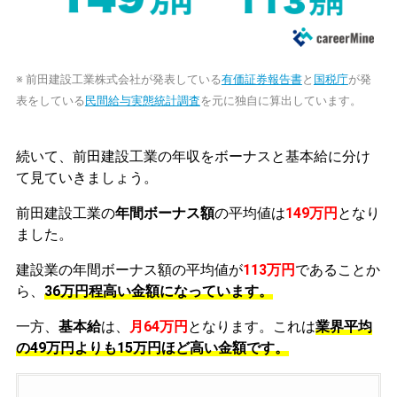
※ 前田建設工業株式会社が発表している
有価証券報告書
と
国税庁
が発
表をしている
民間給与実態統計調査
を元に独自に算出しています。
続いて、前田建設工業の年収をボーナスと基本給に分け
て見ていきましょう。
前田建設工業の
年間ボーナス額
の平均値は
149万円
となり
ました。
建設業の年間ボーナス額の平均値が
113万円
であることか
ら、
36万円程高い金額になっています。
一方、
基本給
は、
月64万円
となります。これは
業界平均
の
49万円よりも15万円ほど高い金額です。