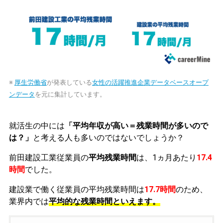
※
厚生労働省
が発表している
女性の活躍推進企業データベースオープ
ンデータ
を元に集計しています。
就活生の中には
「平均年収が高い＝残業時間が多いので
は？」
と考える人も多いのではないでしょうか？
前田建設工業従業員の
平均残業時間
は、1ヵ月あたり
17.4
時間
でした。
建設業で働く従業員の平均残業時間は
17.7時間
のため、
業界内では
平均的な残業時間といえます。