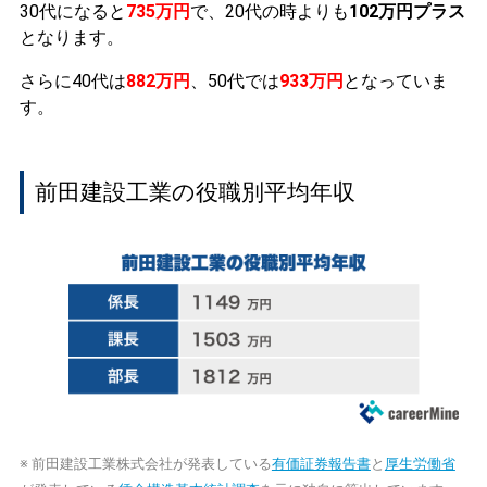
30代になると
735万円
で、20代の時よりも
102万円プラス
となります。
さらに40代は
882万円
、50代では
933万円
となっていま
す。
前田建設工業の役職別平均年収
※ 前田建設工業株式会社が発表している
有価証券報告書
と
厚生労働省