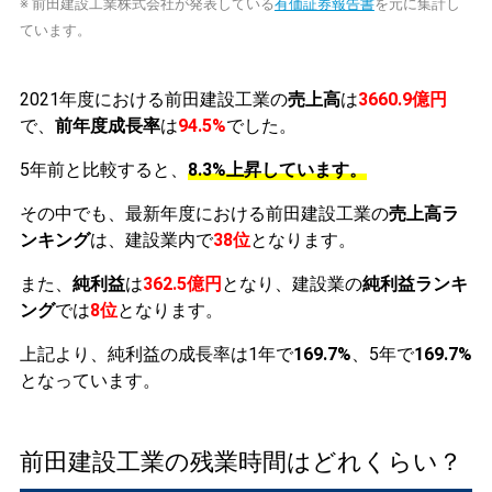
※ 前田建設工業株式会社が発表している
有価証券報告書
を元に集計し
ています。
2021年度における前田建設工業の
売上高
は
3660.9億円
で、
前年度成長率
は
94.5%
でした。
5年前と比較すると、
8.3%上昇しています。
その中でも、最新年度における前田建設工業の
売上高ラ
ンキング
は、建設業内で
38位
となります。
また、
純利益
は
362.5億円
となり、建設業の
純利益ランキ
ング
では
8位
となります。
上記より、純利益の成長率は1年で
169.7%
、5年で
169.7%
となっています。
前田建設工業の残業時間はどれくらい？