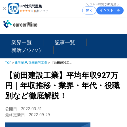
＼ スキマ時間でSPI対策 ／
SPI対策問題集
インストール
開く
★★★★
★
★
無料アプリ
業界一覧
記事一覧
就活ノウハウ
TOP
>
建設業界
/
前田建設工業
>
【前田建設工業】平均年収927万円｜年収推移・業界・年代・役職別など徹底解説！
【前田建設工業】平均年収927万
円｜年収推移・業界・年代・役職
別など徹底解説！
公開日：
2022-03-31
最終更新日：
2022-09-29