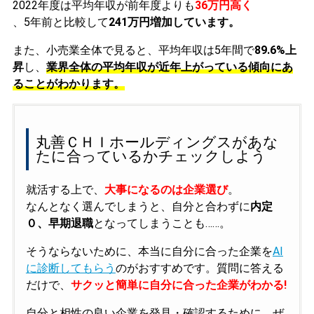
2022年度は平均年収が前年度よりも
36万円高く
、5年前と比較して
241万円増加しています。
また、小売業全体で見ると、平均年収は5年間で
89.6%上
昇
し、
業界全体の平均年収が近年上がっている傾向にあ
ることがわかります。
丸善ＣＨＩホールディングスがあな
たに合っているかチェックしよう
就活する上で、
大事になるのは企業選び
。
なんとなく選んでしまうと、自分と合わずに
内定
０、早期退職
となってしまうことも……。
そうならないために、本当に自分に合った企業を
AI
に診断してもらう
のがおすすめです。質問に答える
だけで、
サクッと簡単に自分に合った企業がわかる!
自分と相性の良い企業を発見・確認するために、ぜ