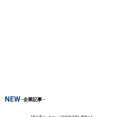
NEW
-企業記事 -
【富士通インターン｜2025年採用】優遇はあ