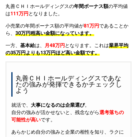
丸善ＣＨＩホールディングスの
年間ボーナス額
の平均値
は
111万円
となりました。
小売業の年間ボーナス額の平均値が
81万円
であることか
ら、
30万円程高い金額になっています。
一方、
基本給
は、
月48万円
となります。これは
業界平均
の
35万円よりも13万円ほど高い金額です。
丸善ＣＨＩホールディングスであな
たの強みが発揮できるかチェックし
よう
就活で、
大事になるのは企業選び
。
自分の強みが活かせないと、残念ながら
選考落ちの
可能性が高い
です。
あらかじめ自分の強みと企業の相性を知り、ラクに