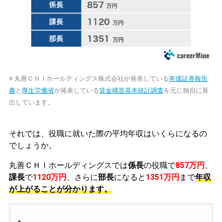
※ 丸善ＣＨＩホールディングス株式会社が発表している
有価証券報告
書
と
厚生労働省
が発表している
賃金構造基本統計調査
を元に独自に算
出しています。
それでは、役職に就いた際の平均年収はいくらになるの
でしょうか。
丸善ＣＨＩホールディングスでは
係長
の役職で
857万円
、
課長
で
1120万円
、さらに
部長
になると
1351万円
まで
年収
が上がることが分かります。