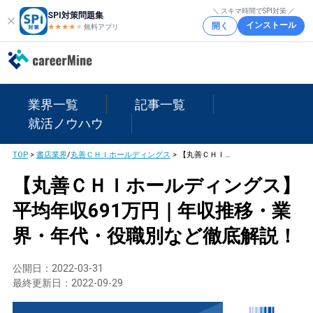
＼ スキマ時間でSPI対策 ／
SPI対策問題集
インストール
開く
★★★★
★
★
無料アプリ
業界一覧
記事一覧
就活ノウハウ
TOP
>
書店業界
/
丸善ＣＨＩホールディングス
>
【丸善ＣＨＩホールディングス】平均年収691万円｜年収推移・業界・年代・役職別など徹底解説！
【丸善ＣＨＩホールディングス】
平均年収691万円｜年収推移・業
界・年代・役職別など徹底解説！
公開日：
2022-03-31
最終更新日：
2022-09-29