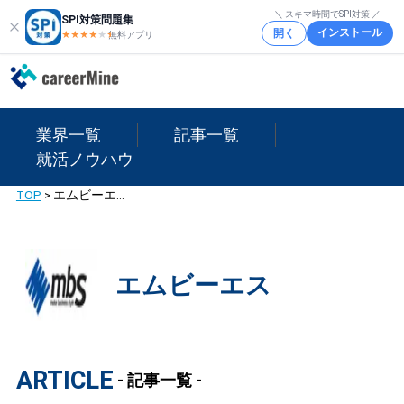
＼ スキマ時間でSPI対策 ／
SPI対策問題集
インストール
開く
★★★★
★
★
無料アプリ
業界一覧
記事一覧
就活ノウハウ
TOP
>
エムビーエス
エムビーエス
ARTICLE
- 記事一覧 -