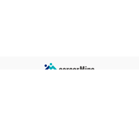
サイトコンテンツ
サイト情報
業界一覧
運営会社
企業一覧
プライバシーポリシー
タグ一覧
記事制作ポリシー
監修者メッセージ
編集部紹介
よくある質問