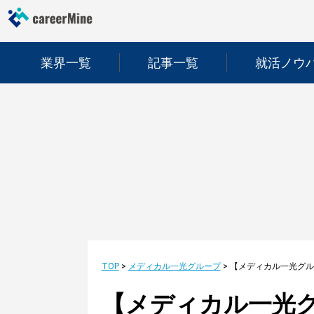
業界一覧
記事一覧
就活ノウ
TOP
>
メディカル一光グループ
>
【メディカル一光