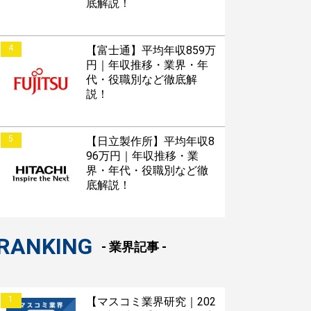
底解説！
4
【富士通】平均年収859万
円｜年収推移・業界・年
代・役職別など徹底解
説！
5
【日立製作所】平均年収8
96万円｜年収推移・業
界・年代・役職別など徹
底解説！
RANKING
- 業界記事 -
1
【マスコミ業界研究｜202