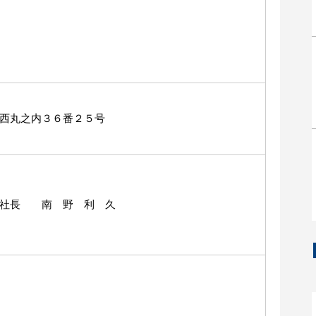
西丸之内３６番２５号
役社長 南 野 利 久