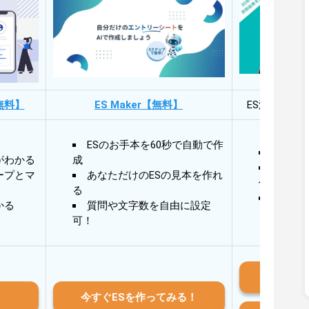
無料】
ES Maker【無料】
ES添削・面
ESのお手本を60秒で自動で作
30秒
がわかる
成
30秒
ープとマ
あなただけのESの見本を作れ
作成
る
AIと
かる
質問や文字数を自由に設定
る
可！
iO
今すぐESを作ってみる！