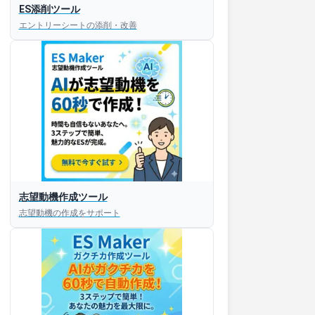
ES添削ツール
エントリーシートの添削・改善
志望動機作成ツール
志望動機の作成をサポート
すぐESを
してほしい！