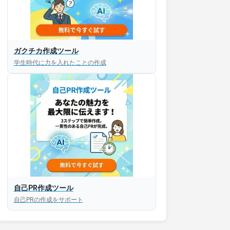
ガクチカ作成ツール
学生時代に力を入れたことの作成
接対策アプリ【無料】
以内にあなたのESを添削
以内にあなただけのESを
対話して面接練習ができ
自己PR作成ツール
自己PRの作成をサポート
S版はこちら