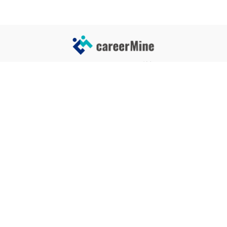
サイトコンテンツ
サイト情報
業界一覧
運営会社
企業一覧
プライバシーポリシー
タグ一覧
記事制作ポリシー
監修者メッセージ
編集部紹介
よくある質問
お問い合せ
関連サービス
おすすめ記事
就活タイムズ
【自己PRと長所の違い】効果的
な書き方と注意点を解説！｜例
年収チェッカー
文あり