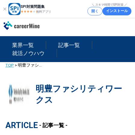
＼ スキマ時間でSPI対策 ／
SPI対策問題集
インストール
開く
★★★★
★
★
無料アプリ
業界一覧
記事一覧
就活ノウハウ
TOP
>
明豊ファシリティワークス
明豊ファシリティワー
クス
ARTICLE
- 記事一覧 -