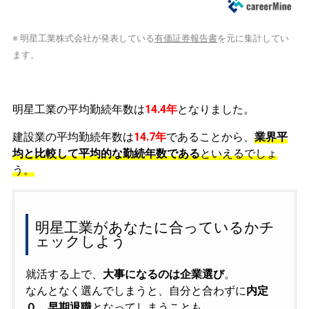
※ 明星工業株式会社が発表している
有価証券報告書
を元に集計してい
ます。
明星工業の平均勤続年数は
14.4年
となりました。
建設業の平均勤続年数は
14.7年
であることから、
業界平
均と比較して平均的な勤続年数である
といえるでしょ
う。
明星工業があなたに合っているかチ
ェックしよう
就活する上で、
大事になるのは企業選び
。
なんとなく選んでしまうと、自分と合わずに
内定
０、早期退職
となってしまうことも……。