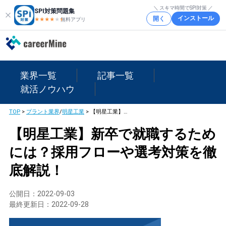
＼ スキマ時間でSPI対策 ／
SPI対策問題集
インストール
開く
★★★★
★
★
無料アプリ
業界一覧
記事一覧
就活ノウハウ
TOP
>
プラント業界
/
明星工業
>
【明星工業】新卒で就職するためには？採用フローや選考対策を徹底解説！
【明星工業】新卒で就職するため
には？採用フローや選考対策を徹
底解説！
公開日：
2022-09-03
最終更新日：
2022-09-28