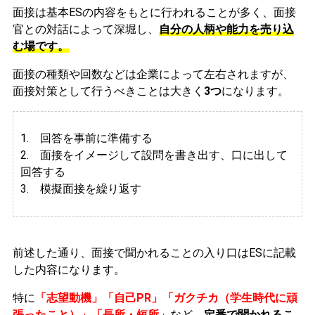
面接は基本ESの内容をもとに行われることが多く、面接
官との対話によって深堀し、
自分の人柄や能力を売り込
む場です。
面接の種類や回数などは企業によって左右されますが、
面接対策として行うべきことは大きく
3つ
になります。
1. 回答を事前に準備する
2.
面接をイメージして設問を書き出す、口に出して
回答する
3. 模擬面接を繰り返す
前述した通り、面接で聞かれることの入り口はESに記載
した内容になります。
特に
「志望動機」「自己PR」「ガクチカ（学生時代に頑
張ったこと）」「長所・短所」
など、
定番で聞かれるこ