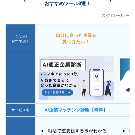
おすすめツール3選！
スクロール→
自分に合った企業を
こんな人に
おすすめ！
見つけたい！
AI企業マッチング診断【無料】
サービス名
就活で重要視する事がわかる
E