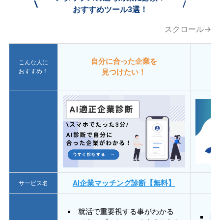
\
/
おすすめツール3選！
スクロール→
自分に合った企業を
こんな人に
おすすめ！
見つけたい！
AI企業マッチング診断【無料】
サービス名
就活で重要視する事がわかる
E