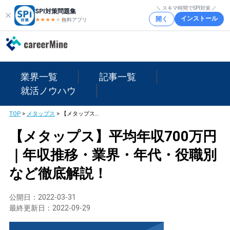
＼ スキマ時間でSPI対策 ／
SPI対策問題集
インストール
開く
★★★★
★
★
無料アプリ
業界一覧
記事一覧
就活ノウハウ
TOP
>
メタップス
>
【メタップス】平均年収700万円｜年収推移・業界・年代・役職別など徹底解説！
【メタップス】平均年収700万円
｜年収推移・業界・年代・役職別
など徹底解説！
公開日：
2022-03-31
最終更新日：
2022-09-29