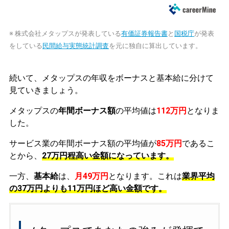
※ 株式会社メタップスが発表している
有価証券報告書
と
国税庁
が発表
をしている
民間給与実態統計調査
を元に独自に算出しています。
続いて、メタップスの年収をボーナスと基本給に分けて
見ていきましょう。
メタップスの
年間ボーナス額
の平均値は
112万円
となりま
した。
サービス業の年間ボーナス額の平均値が
85万円
であるこ
とから、
27万円程高い金額になっています。
一方、
基本給
は、
月49万円
となります。これは
業界平均
の
37万円よりも11万円ほど高い金額です。