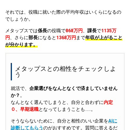
それでは、役職に就いた際の平均年収はいくらになるの
でしょうか。
メタップスでは
係長
の役職で
868万円
、
課長
で
1135万
円
、さらに
部長
になると
1368万円
まで
年収が上がること
が分かります。
メタップスとの相性をチェックしよ
う
就活で、
企業選びをなんとなくで済ましていません
か？
。
なんとなく選んでしまうと、自分と合わずに
内定
０、早期退職
となってしまうことも……。
そうならないために、自分と相性のいい企業を
AIに
診断してもらう
のがおすすめです。質問に答えるだ