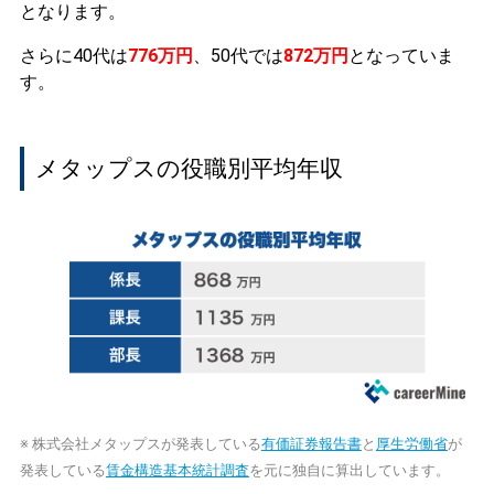
となります。
さらに40代は
776万円
、50代では
872万円
となっていま
す。
メタップスの役職別平均年収
※ 株式会社メタップスが発表している
有価証券報告書
と
厚生労働省
が
発表している
賃金構造基本統計調査
を元に独自に算出しています。