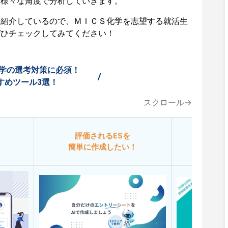
ど様々な角度で分析していきます。
も紹介しているので、ＭＩＣＳ化学を志望する就活生
ぜひチェックしてみてください！
学の選考対策に必須！
/
すめツール3選！
スクロール→
評価されるESを
今
簡単に作成したい！
添削