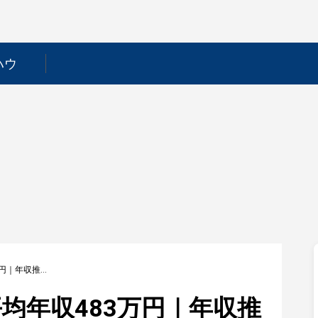
ハウ
【ＭＩＣＳ化学】平均年収483万円｜年収推移・業界・年代・役職別など徹底解説！
均年収483万円｜年収推