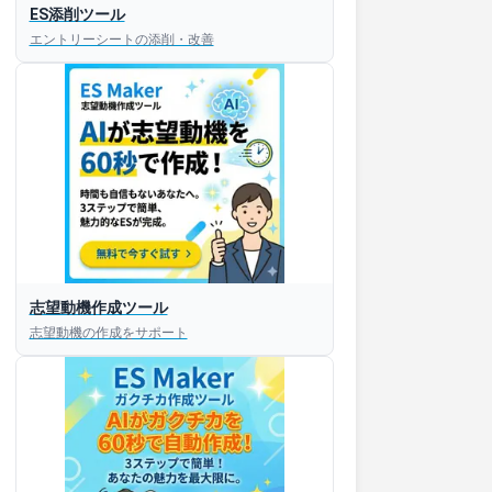
ES添削ツール
エントリーシートの添削・改善
すぐESを
志望動機作成ツール
してほしい！
志望動機の作成をサポート