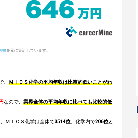
告書
を元に集計しています。
で、
ＭＩＣＳ化学の平均年収は比較的低いことがわ
円
なので、
業界全体の平均年収に比べても比較的低
は、ＭＩＣＳ化学は全体で
3514位
、化学内で
206位
と