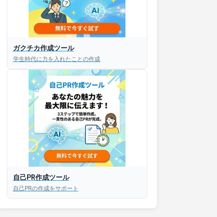
接対策アプリ【無料】
ガクチカ作成ツール
学生時代に力を入れたことの作成
以内にあなたのESを添削
以内にあなただけのESを
対話して面接練習ができ
S版はこちら
自己PR作成ツール
roid版はこちら
自己PRの作成をサポート