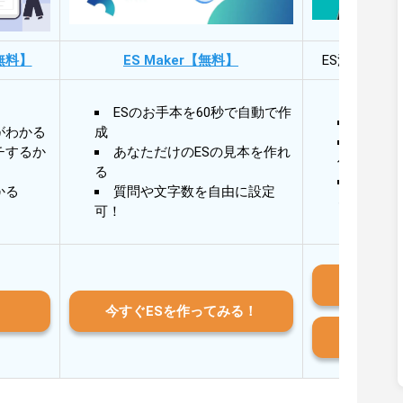
無料】
ES Maker【無料】
ES添削・面
ESのお手本を60秒で自動で作
30秒
がわかる
成
30秒
チするか
あなただけのESの見本を作れ
作成
る
AIと
かる
質問や文字数を自由に設定
る
可！
iO
今すぐESを作ってみる！
And