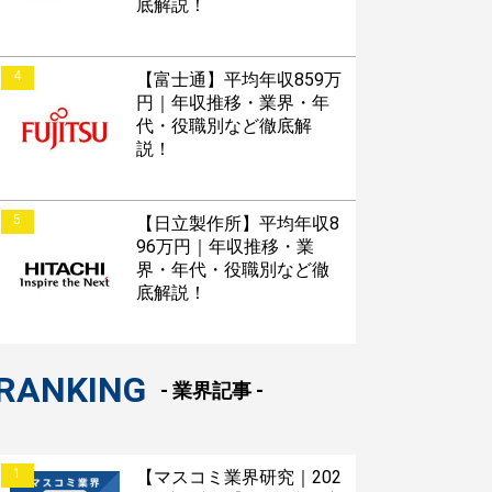
底解説！
4
【富士通】平均年収859万
円｜年収推移・業界・年
代・役職別など徹底解
説！
5
【日立製作所】平均年収8
96万円｜年収推移・業
界・年代・役職別など徹
底解説！
RANKING
- 業界記事 -
1
【マスコミ業界研究｜202