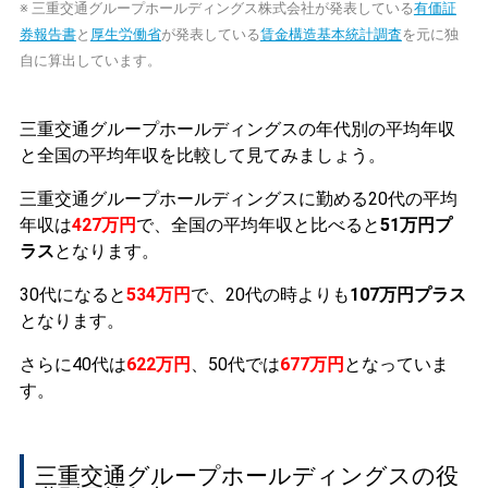
※ 三重交通グループホールディングス株式会社が発表している
有価証
券報告書
と
厚生労働省
が発表している
賃金構造基本統計調査
を元に独
自に算出しています。
三重交通グループホールディングスの年代別の平均年収
と全国の平均年収を比較して見てみましょう。
三重交通グループホールディングスに勤める20代の平均
年収は
427万円
で、全国の平均年収と比べると
51万円プ
ラス
となります。
30代になると
534万円
で、20代の時よりも
107万円プラス
となります。
さらに40代は
622万円
、50代では
677万円
となっていま
す。
三重交通グループホールディングスの役