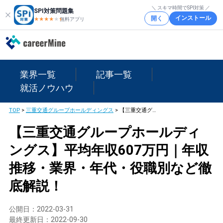
＼ スキマ時間でSPI対策 ／
SPI対策問題集
インストール
開く
★★★★
★
★
無料アプリ
業界一覧
記事一覧
就活ノウハウ
TOP
>
三重交通グループホールディングス
>
【三重交通グループホールディングス】平均年収607万円｜年収推移・業界・年代・役職別など徹底解説！
【三重交通グループホールディ
ングス】平均年収607万円｜年収
推移・業界・年代・役職別など徹
底解説！
公開日：
2022-03-31
最終更新日：
2022-09-30