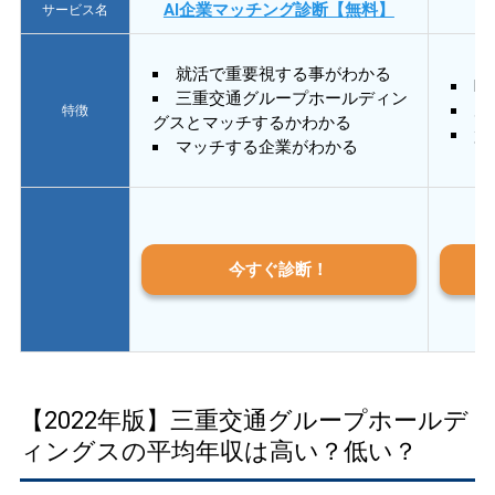
AI企業マッチング診断【無料】
サービス名
就活で重要視する事がわかる
E
三重交通グループホールディン
あ
特徴
グスとマッチするかわかる
質
マッチする企業がわかる
今すぐ診断！
【2022年版】三重交通グループホールデ
ィングスの平均年収は高い？低い？