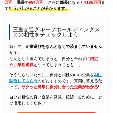
万円
、
課長
で
984万円
、さらに
部長
になると
1186万円
ま
で
年収が上がることが分かります。
三重交通グループホールディングス
との相性をチェックしよう
就活で、
企業選びをなんとなくで済ましていません
か？
。
なんとなく選んでしまうと、自分と合わずに
内定
０、早期退職
となってしまうことも……。
そうならないために、自分と相性のいい企業を
AIに
診断してもらう
のがおすすめです。質問に答えるだ
けで、
サクッと簡単に自分に合った企業がわかる!
自分と相性の良い企業を発見・確認するために、ぜ
ひ活用してください。