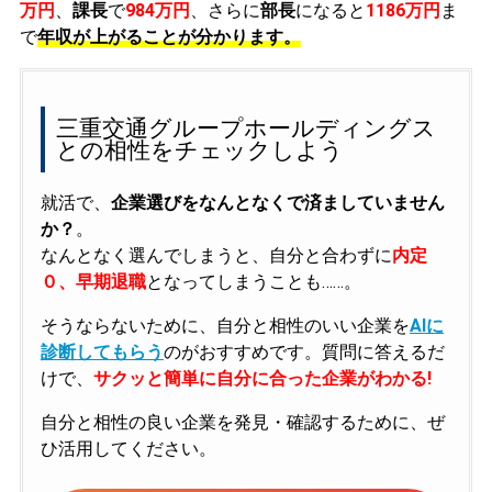
万円
、
課長
で
984万円
、さらに
部長
になると
1186万円
ま
で
年収が上がることが分かります。
三重交通グループホールディングス
との相性をチェックしよう
就活で、
企業選びをなんとなくで済ましていません
か？
。
なんとなく選んでしまうと、自分と合わずに
内定
０、早期退職
となってしまうことも……。
そうならないために、自分と相性のいい企業を
AIに
診断してもらう
のがおすすめです。質問に答えるだ
けで、
サクッと簡単に自分に合った企業がわかる!
自分と相性の良い企業を発見・確認するために、ぜ
ひ活用してください。