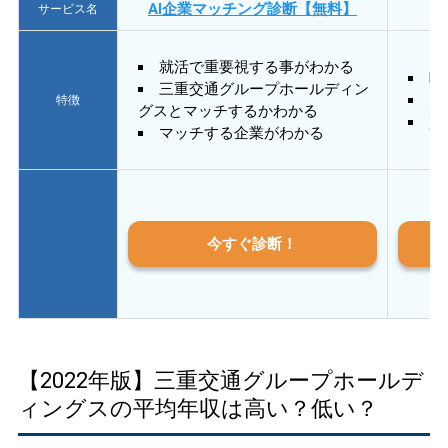
AI企業マッチング診断【無料】
サービス名
就活で重要視する事がわかる
E
三重交通グループホールディン
あ
特徴
グスとマッチするかわかる
質
マッチする企業がわかる
今すぐ診断！
【2022年版】三重交通グループホールデ
ィングスの平均年収は高い？低い？