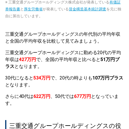
※ 三重交通グループホールディングス株式会社が発表している
有価証
券報告書
と
厚生労働省
が発表している
賃金構造基本統計調査
を元に独
自に算出しています。
三重交通グループホールディングスの年代別の平均年収
と全国の平均年収を比較して見てみましょう。
三重交通グループホールディングスに勤める20代の平均
年収は
427万円
で、全国の平均年収と比べると
51万円プ
ラス
となります。
30代になると
534万円
で、20代の時よりも
107万円プラス
となります。
さらに40代は
622万円
、50代では
677万円
となっていま
す。
三重交通グループホールディングスの役