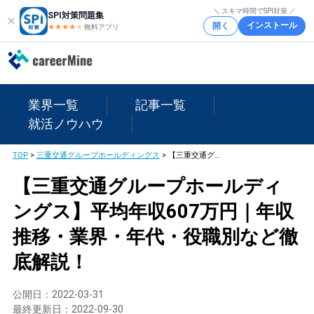
＼ スキマ時間でSPI対策 ／
SPI対策問題集
インストール
開く
★★★★
★
★
無料アプリ
業界一覧
記事一覧
就活ノウハウ
TOP
>
三重交通グループホールディングス
>
【三重交通グループホールディングス】平均年収607万円｜年収推移・業界・年代・役職別など徹底解説！
【三重交通グループホールディ
ングス】平均年収607万円｜年収
推移・業界・年代・役職別など徹
底解説！
公開日：
2022-03-31
最終更新日：
2022-09-30