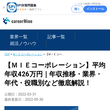
＼ スキマ時間でSPI対策 ／
SPI対策問題集
インストール
開く
★★★★
★
★
無料アプリ
業界一覧
記事一覧
就活ノウハウ
TOP
>
ＭＩＥコーポレーション
>
【ＭＩＥコーポレーション】平均年収426万円｜年収推移・業界・年代・役職別など徹底解説！
【ＭＩＥコーポレーション】平均
年収426万円｜年収推移・業界・
年代・役職別など徹底解説！
公開日：
2022-03-31
最終更新日：
2022-09-30