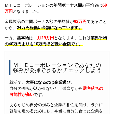
ＭＩＥコーポレーションの
年間ボーナス額
の平均値は
68
万円
となりました。
金属製品の年間ボーナス額の平均値が
92万円
であること
から、
24万円程低い金額になっています。
一方、
基本給
は、
月29万円
となります。これは
業界平均
の
40万円よりも10万円ほど低い金額です。
ＭＩＥコーポレーションであなたの
強みが発揮できるかチェックしよう
就活で、
大事になるのは企業選び
。
自分の強みが活かせないと、残念ながら
選考落ちの
可能性が高い
です。
あらかじめ自分の強みと企業の相性を知り、ラクに
就活を進めるためにも、本当に自分に合った企業を