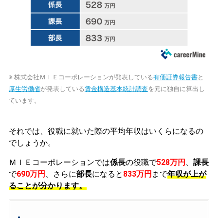
※ 株式会社ＭＩＥコーポレーションが発表している
有価証券報告書
と
厚生労働省
が発表している
賃金構造基本統計調査
を元に独自に算出し
ています。
それでは、役職に就いた際の平均年収はいくらになるの
でしょうか。
ＭＩＥコーポレーションでは
係長
の役職で
528万円
、
課長
で
690万円
、さらに
部長
になると
833万円
まで
年収が上が
ることが分かります。