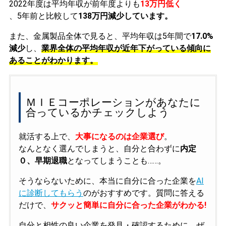
2022年度は平均年収が前年度よりも
13万円低く
、5年前と比較して
138万円減少しています。
また、金属製品全体で見ると、平均年収は5年間で
17.0%
減少
し、
業界全体の平均年収が近年下がっている傾向に
あることがわかります。
ＭＩＥコーポレーションがあなたに
合っているかチェックしよう
就活する上で、
大事になるのは企業選び
。
なんとなく選んでしまうと、自分と合わずに
内定
０、早期退職
となってしまうことも……。
そうならないために、本当に自分に合った企業を
AI
に診断してもらう
のがおすすめです。質問に答える
だけで、
サクッと簡単に自分に合った企業がわかる!
自分と相性の良い企業を発見・確認するために、ぜ