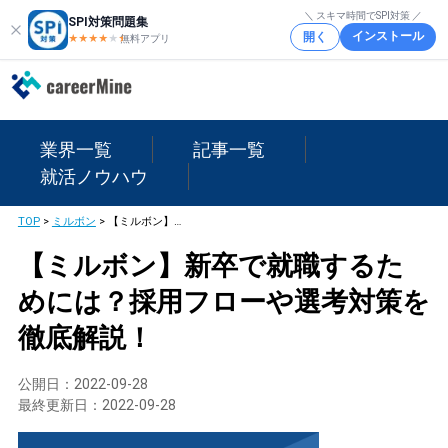
＼ スキマ時間でSPI対策 ／
SPI対策問題集
インストール
開く
★★★★
★
★
無料アプリ
業界一覧
記事一覧
就活ノウハウ
TOP
>
ミルボン
>
【ミルボン】新卒で就職するためには？採用フローや選考対策を徹底解説！
【ミルボン】新卒で就職するた
めには？採用フローや選考対策を
徹底解説！
公開日：
2022-09-28
最終更新日：
2022-09-28