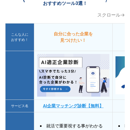
おすすめツール3選！
スクロール→
自分に合った企業を
こんな人に
おすすめ！
見つけたい！
AI企業マッチング診断【無料】
サービス名
就活で重要視する事がわかる
E