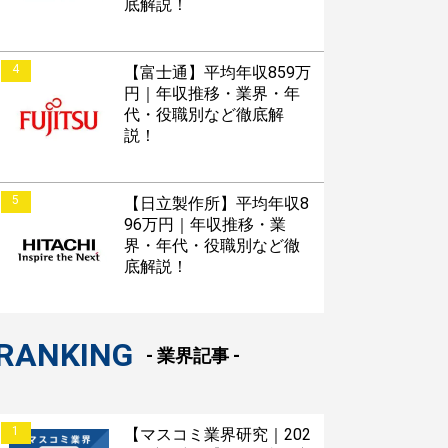
底解説！
4
【富士通】平均年収859万
円｜年収推移・業界・年
代・役職別など徹底解
説！
5
【日立製作所】平均年収8
96万円｜年収推移・業
界・年代・役職別など徹
底解説！
RANKING
- 業界記事 -
1
【マスコミ業界研究｜202