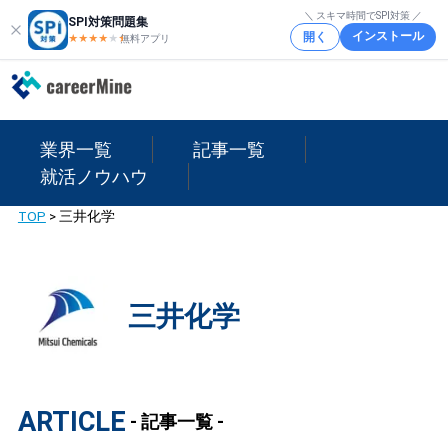
＼ スキマ時間でSPI対策 ／
SPI対策問題集
インストール
開く
★★★★
★
★
無料アプリ
業界一覧
記事一覧
就活ノウハウ
TOP
>
三井化学
三井化学
ARTICLE
- 記事一覧 -