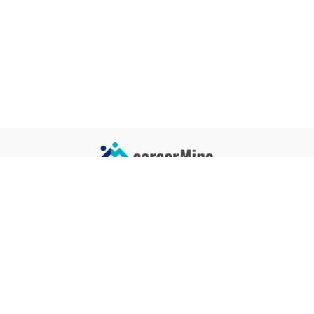
サイトコンテンツ
サイト情報
業界一覧
運営会社
企業一覧
プライバシーポリシー
タグ一覧
記事制作ポリシー
監修者メッセージ
編集部紹介
よくある質問