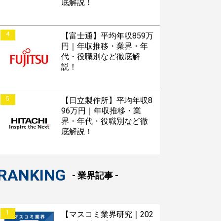
底解説！
4
【富士通】平均年収859万
円｜年収推移・業界・年
代・役職別など徹底解
説！
5
【日立製作所】平均年収8
96万円｜年収推移・業
界・年代・役職別など徹
底解説！
RANKING
- 業界記事 -
1
【マスコミ業界研究｜202