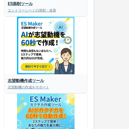
ES添削ツール
エントリーシートの添削・改善
志望動機作成ツール
志望動機の作成をサポート
すぐESを
してほしい！