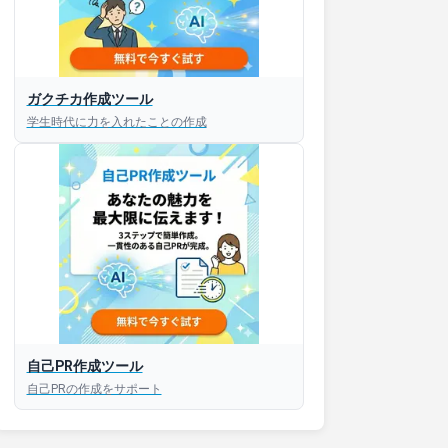
ガクチカ作成ツール
接対策アプリ【無料】
学生時代に力を入れたことの作成
以内にあなたのESを添削
以内にあなただけのESを
対話して面接練習ができ
S版はこちら
自己PR作成ツール
自己PRの作成をサポート
roid版はこちら