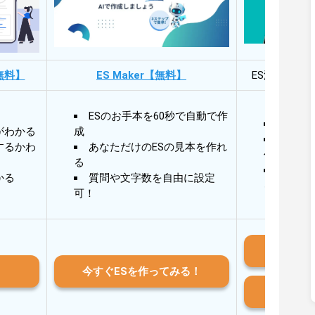
無料】
ES Maker【無料】
ES添削・面
ESのお手本を60秒で自動で作
30秒
がわかる
成
30秒
するかわ
あなただけのESの見本を作れ
作成
る
AIと
かる
質問や文字数を自由に設定
る
可！
iO
今すぐESを作ってみる！
And