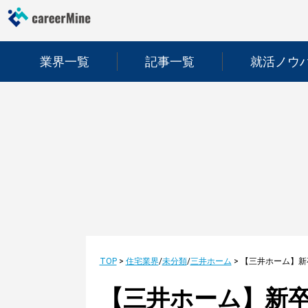
業界一覧
記事一覧
就活ノウ
TOP
>
住宅業界
/
未分類
/
三井ホーム
>
【三井ホーム】新