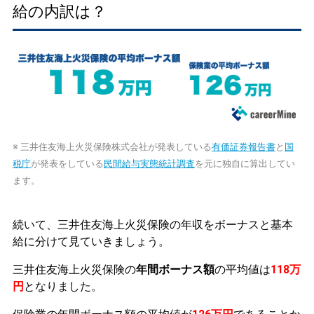
給の内訳は？
※ 三井住友海上火災保険株式会社が発表している
有価証券報告書
と
国
税庁
が発表をしている
民間給与実態統計調査
を元に独自に算出してい
ます。
続いて、三井住友海上火災保険の年収をボーナスと基本
給に分けて見ていきましょう。
三井住友海上火災保険の
年間ボーナス額
の平均値は
118万
円
となりました。