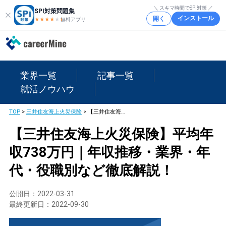
＼ スキマ時間でSPI対策 ／
SPI対策問題集
インストール
開く
★★★★
★
★
無料アプリ
業界一覧
記事一覧
就活ノウハウ
TOP
>
三井住友海上火災保険
>
【三井住友海上火災保険】平均年収738万円｜年収推移・業界・年代・役職別など徹底解説！
【三井住友海上火災保険】平均年
収738万円｜年収推移・業界・年
代・役職別など徹底解説！
公開日：
2022-03-31
最終更新日：
2022-09-30