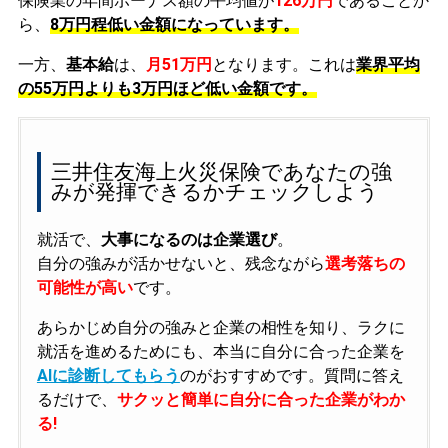
保険業の年間ボーナス額の平均値が
126万円
であることか
ら、
8万円程低い金額になっています。
一方、
基本給
は、
月51万円
となります。これは
業界平均
の
55万円よりも3万円ほど低い金額です。
三井住友海上火災保険であなたの強
みが発揮できるかチェックしよう
就活で、
大事になるのは企業選び
。
自分の強みが活かせないと、残念ながら
選考落ちの
可能性が高い
です。
あらかじめ自分の強みと企業の相性を知り、ラクに
就活を進めるためにも、本当に自分に合った企業を
AIに診断してもらう
のがおすすめです。質問に答え
るだけで、
サクッと簡単に自分に合った企業がわか
る!