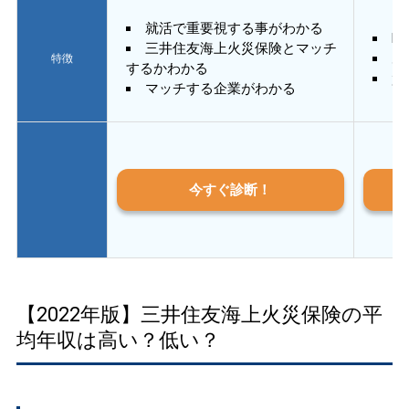
就活で重要視する事がわかる
E
三井住友海上火災保険とマッチ
あ
特徴
するかわかる
質
マッチする企業がわかる
今すぐ診断！
【2022年版】三井住友海上火災保険の平
均年収は高い？低い？