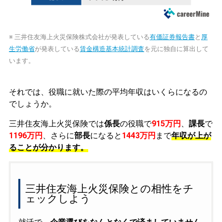
※ 三井住友海上火災保険株式会社が発表している
有価証券報告書
と
厚
生労働省
が発表している
賃金構造基本統計調査
を元に独自に算出して
います。
それでは、役職に就いた際の平均年収はいくらになるの
でしょうか。
三井住友海上火災保険では
係長
の役職で
915万円
、
課長
で
1196万円
、さらに
部長
になると
1443万円
まで
年収が上が
ることが分かります。
三井住友海上火災保険との相性をチ
ェックしよう