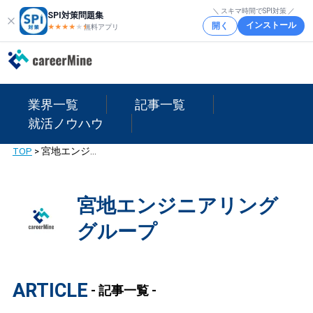
＼ スキマ時間でSPI対策 ／
SPI対策問題集
インストール
開く
★★★★
★
★
無料アプリ
業界一覧
記事一覧
就活ノウハウ
TOP
>
宮地エンジニアリンググループ
宮地エンジニアリング
グループ
ARTICLE
- 記事一覧 -