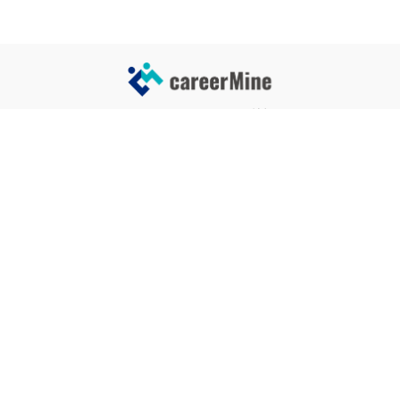
サイトコンテンツ
サイト情報
業界一覧
運営会社
企業一覧
プライバシーポリシー
タグ一覧
記事制作ポリシー
監修者メッセージ
編集部紹介
よくある質問
お問い合せ
関連サービス
おすすめ記事
就活タイムズ
【自己PRと長所の違い】効果的
な書き方と注意点を解説！｜例
年収チェッカー
文あり