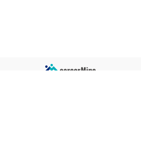
サイトコンテンツ
サイト情報
業界一覧
運営会社
企業一覧
プライバシーポリシー
タグ一覧
記事制作ポリシー
監修者メッセージ
編集部紹介
よくある質問