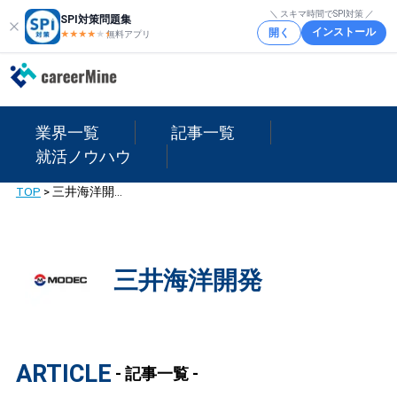
＼ スキマ時間でSPI対策 ／
SPI対策問題集
インストール
開く
★★★★
★
★
無料アプリ
業界一覧
記事一覧
就活ノウハウ
TOP
>
三井海洋開発
三井海洋開発
ARTICLE
- 記事一覧 -