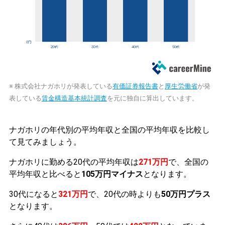
※ 株式会社ナガホリが発表している
有価証券報告書
と
厚生労働省
が発
表している
賃金構造基本統計調査
を元に独自に算出しています。
ナガホリの年代別の平均年収と全国の平均年収を比較し
て見てみましょう。
ナガホリに勤める20代の平均年収は
271万円
で、全国の
平均年収と比べると
105万円マイナス
となります。
30代になると
321万円
で、20代の時よりも
50万円プラス
となります。