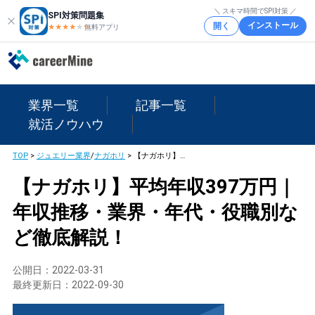
＼ スキマ時間でSPI対策 ／
SPI対策問題集
インストール
開く
★★★★
★
★
無料アプリ
業界一覧
記事一覧
就活ノウハウ
TOP
>
ジュエリー業界
/
ナガホリ
>
【ナガホリ】平均年収397万円｜年収推移・業界・年代・役職別など徹底解説！
【ナガホリ】平均年収397万円｜
年収推移・業界・年代・役職別な
ど徹底解説！
公開日：
2022-03-31
最終更新日：
2022-09-30