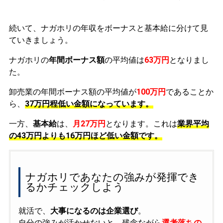
続いて、ナガホリの年収をボーナスと基本給に分けて見
ていきましょう。
ナガホリの
年間ボーナス額
の平均値は
63万円
となりまし
た。
卸売業の年間ボーナス額の平均値が
100万円
であることか
ら、
37万円程低い金額になっています。
一方、
基本給
は、
月27万円
となります。これは
業界平均
の
43万円よりも16万円ほど低い金額です。
ナガホリであなたの強みが発揮でき
るかチェックしよう
就活で、
大事になるのは企業選び
。
自分の強みが活かせないと、残念ながら
選考落ちの