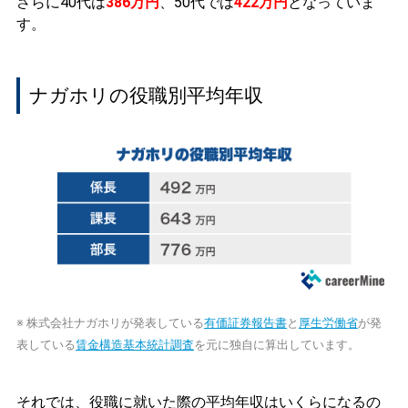
さらに40代は
386万円
、50代では
422万円
となっていま
す。
ナガホリの役職別平均年収
※ 株式会社ナガホリが発表している
有価証券報告書
と
厚生労働省
が発
表している
賃金構造基本統計調査
を元に独自に算出しています。
それでは、役職に就いた際の平均年収はいくらになるの