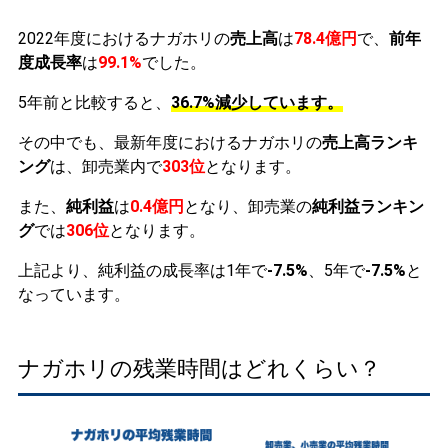
2022年度におけるナガホリの
売上高
は
78.4億円
で、
前年
度成長率
は
99.1%
でした。
5年前と比較すると、
36.7%減少しています。
その中でも、最新年度におけるナガホリの
売上高ランキ
ング
は、卸売業内で
303位
となります。
また、
純利益
は
0.4億円
となり、卸売業の
純利益ランキン
グ
では
306位
となります。
上記より、純利益の成長率は1年で
-7.5%
、5年で
-7.5%
と
なっています。
ナガホリの残業時間はどれくらい？