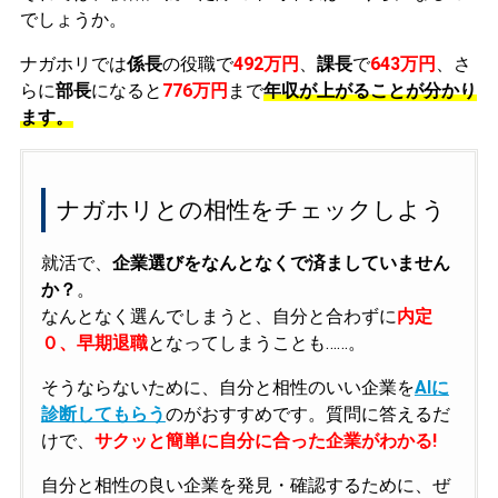
でしょうか。
ナガホリでは
係長
の役職で
492万円
、
課長
で
643万円
、さ
らに
部長
になると
776万円
まで
年収が上がることが分かり
ます。
ナガホリとの相性をチェックしよう
就活で、
企業選びをなんとなくで済ましていません
か？
。
なんとなく選んでしまうと、自分と合わずに
内定
０、早期退職
となってしまうことも……。
そうならないために、自分と相性のいい企業を
AIに
診断してもらう
のがおすすめです。質問に答えるだ
けで、
サクッと簡単に自分に合った企業がわかる!
自分と相性の良い企業を発見・確認するために、ぜ