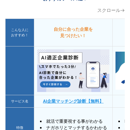
スクロール→
自分に合った企業を
こんな人に
おすすめ！
見つけたい！
AI企業マッチング診断【無料】
サービス名
就活で重要視する事がわかる
E
ナガホリとマッチするかわかる
あ
特徴